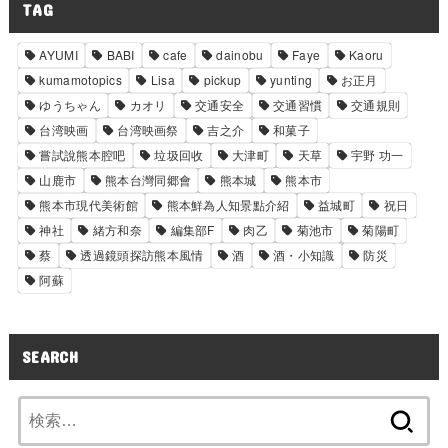
TAG
AYUMI
BABI
cafe
dainobu
Faye
Kaoru
kumamotopics
Lisa
pickup
yunting
お正月
ゆうちゃん
カオリ
交通安全
交通習慣
交通規則
台湾映画
台湾映画祭
吉之介
和菓子
嘗試說熊本腔吧
垃圾回收
大津町
天草
宇野 功一
山鹿市
熊本台灣同郷會
熊本城
熊本市
熊本市現代美術館
熊本鮮為人知景點介紹
益城町
祝日
神社
緒方和奈
編集部F
肉乙
菊池市
菊陽町
蔡
透過鏡頭探訪熊本風情
酒
酒・小知識
防災
阿蘇
SEARCH
検
索: