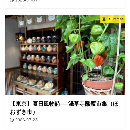
夏 Summer
【東京】夏日風物詩──淺草寺酸漿市集（ほ
おずき市）
2026-07-28