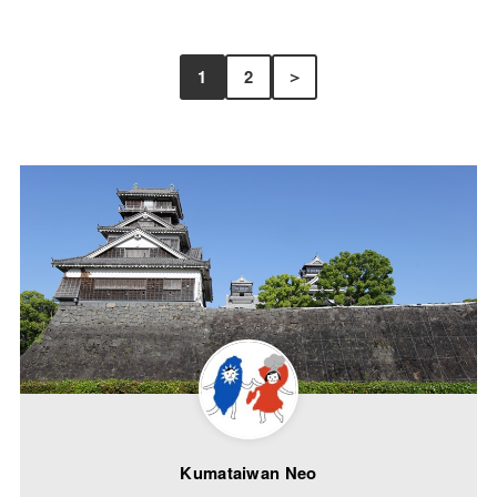
1
2
＞
Kumataiwan Neo