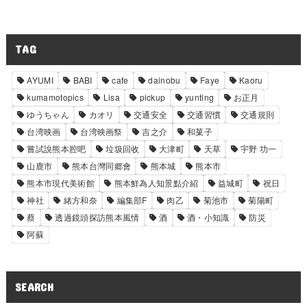
TAG
AYUMI
BABI
cafe
dainobu
Faye
Kaoru
kumamotopics
Lisa
pickup
yunting
お正月
ゆうちゃん
カオリ
交通安全
交通習慣
交通規則
台湾映画
台湾映画祭
吉之介
和菓子
嘗試說熊本腔吧
垃圾回收
大津町
天草
宇野 功一
山鹿市
熊本台灣同郷會
熊本城
熊本市
熊本市現代美術館
熊本鮮為人知景點介紹
益城町
祝日
神社
緒方和奈
編集部F
肉乙
菊池市
菊陽町
蔡
透過鏡頭探訪熊本風情
酒
酒・小知識
防災
阿蘇
SEARCH