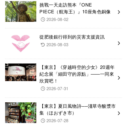
挑戰一天走訪熊本『ONE
PIECE（航海王）』10座角色銅像
2026-08-02
從肥後銀行得到的災害支援資訊
2026-08-03
【東京】《穿越時空的少女》20週年
紀念展「細田守的原點」——一同來
欣賞吧！
2026-07-31
【東京】夏日風物詩──淺草寺酸漿市
集（ほおずき市）
2026-07-28