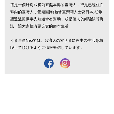
這是一個針對即將前來熊本縣的臺灣人，或是已經住在
縣內的臺灣人，營運團隊(包含臺灣籍人士及日本人)希
望透過提供事先知道會有幫助，或是個人的經驗談等資
訊，讓大家擁有更充實的熊本生活。
くま台湾Neoでは、台湾人の皆さまに熊本の生活を満
喫して頂けるように情報発信しています。