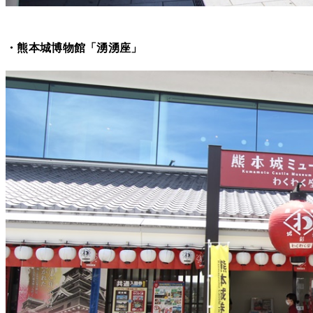
・熊本城博物館「湧湧座」