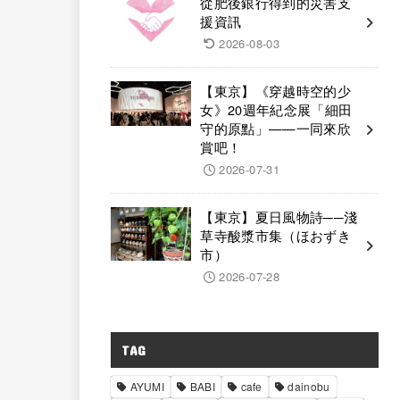
從肥後銀行得到的災害支
援資訊
2026-08-03
【東京】《穿越時空的少
女》20週年紀念展「細田
守的原點」——一同來欣
賞吧！
2026-07-31
【東京】夏日風物詩──淺
草寺酸漿市集（ほおずき
市）
2026-07-28
TAG
AYUMI
BABI
cafe
dainobu