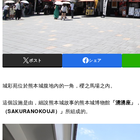
ポスト
シェア
城彩苑位於熊本城腹地內的一角，櫻之馬場之內。
這個設施是由，細說熊本城故事的熊本城博物館
「湧湧座」
（SAKURANOKOUJI）」
所組成的。