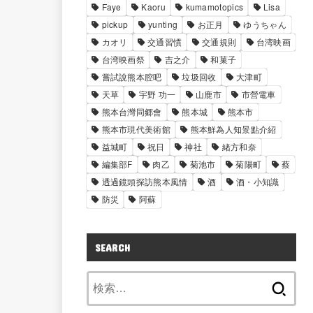
Faye
Kaoru
kumamotopics
Lisa
pickup
yunting
お正月
ゆうちゃん
カオリ
交通習慣
交通規則
台湾映画
台湾映画祭
吉之介
和菓子
嘗試說熊本腔吧
垃圾回收
大津町
天草
宇野 功一
山鹿市
市營電車
熊本台灣同郷會
熊本城
熊本市
熊本市現代美術館
熊本鮮為人知景點介紹
益城町
祝日
神社
緒方和奈
編集部F
肉乙
菊池市
菊陽町
蔡
透過鏡頭探訪熊本風情
酒
酒・小知識
防災
阿蘇
SEARCH
検
索: