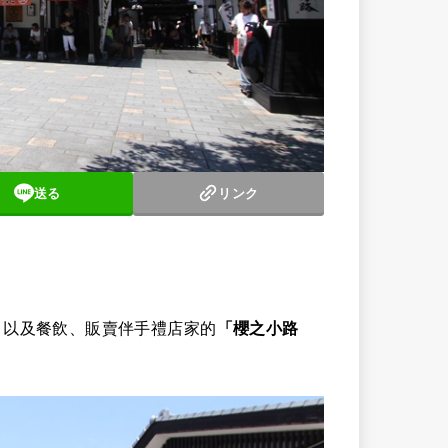
送る
リンク
，以及餐飲、販賣伴手禮店家的
「櫻之小路