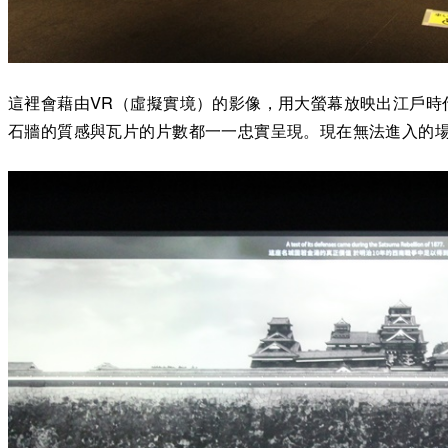
這裡會藉由VR（虛擬實境）的影像，用大螢幕放映出江戶時
石牆的質感與瓦片的片數都一一忠實呈現。現在無法進入的場