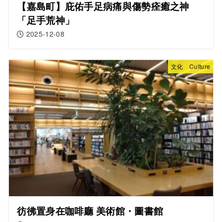
【嘉島町】庇佑手足病痛與傷勢痊癒之神
「足手荒神」
2025-12-08
文化 Culture
彷彿置身在咖啡廳 美術館・圖書館