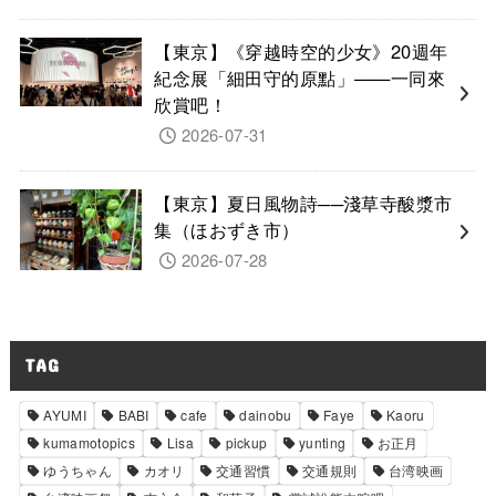
【東京】《穿越時空的少女》20週年
紀念展「細田守的原點」——一同來
欣賞吧！
2026-07-31
【東京】夏日風物詩──淺草寺酸漿市
集（ほおずき市）
2026-07-28
TAG
AYUMI
BABI
cafe
dainobu
Faye
Kaoru
kumamotopics
Lisa
pickup
yunting
お正月
ゆうちゃん
カオリ
交通習慣
交通規則
台湾映画