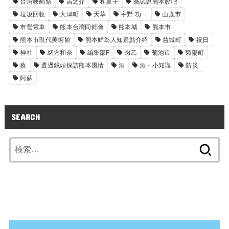
台湾映画祭
吉之介
和菓子
嘗試說熊本腔吧
垃圾回收
大津町
天草
宇野 功一
山鹿市
市營電車
熊本台灣同郷會
熊本城
熊本市
熊本市現代美術館
熊本鮮為人知景點介紹
益城町
祝日
神社
緒方和奈
編集部F
肉乙
菊池市
菊陽町
蔡
透過鏡頭探訪熊本風情
酒
酒・小知識
防災
阿蘇
SEARCH
検
索: