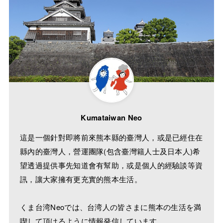
Kumataiwan Neo
這是一個針對即將前來熊本縣的臺灣人，或是已經住在
縣內的臺灣人，營運團隊(包含臺灣籍人士及日本人)希
望透過提供事先知道會有幫助，或是個人的經驗談等資
訊，讓大家擁有更充實的熊本生活。
くま台湾Neoでは、台湾人の皆さまに熊本の生活を満
喫して頂けるように情報発信しています。