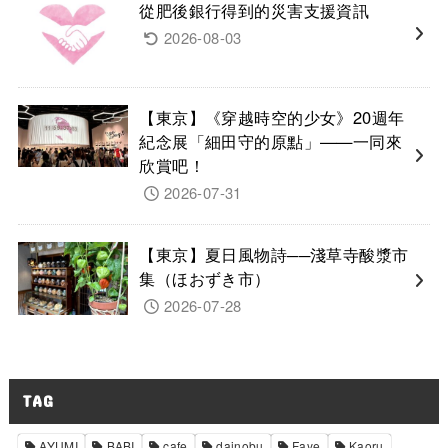
從肥後銀行得到的災害支援資訊
2026-08-03
【東京】《穿越時空的少女》20週年
紀念展「細田守的原點」——一同來
欣賞吧！
2026-07-31
【東京】夏日風物詩──淺草寺酸漿市
集（ほおずき市）
2026-07-28
TAG
AYUMI
BABI
cafe
dainobu
Faye
Kaoru