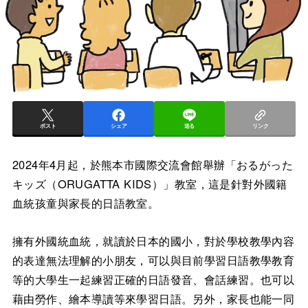
ポスト
シェア
送る
リンク
2024年4月起，於熊本市國際交流會館舉辦「おるがった
キッズ（ORUGATTA KIDS）」教室，這是針對外國籍
血統孩童與家長的日語教室。
擁有外國統血統，就讀於日本的國小，對於學校教學內容
的表達無法理解的小朋友，可以與目前學習日語教學教育
等的大學生一起練習正確的日語發音、會話練習。也可以
藉由勞作、繪本導讀等來學習日語。另外，家長也能一同