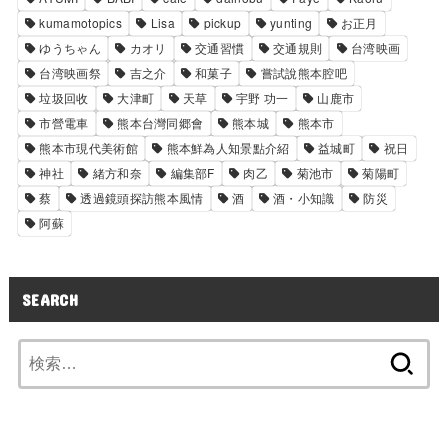
kumamotopics
Lisa
pickup
yunting
お正月
ゆうちゃん
カオリ
交通習慣
交通規則
台湾映画
台湾映画祭
吉之介
和菓子
嘗試說熊本腔吧
垃圾回收
大津町
天草
宇野 功一
山鹿市
市營電車
熊本台灣同郷會
熊本城
熊本市
熊本市現代美術館
熊本鮮為人知景點介紹
益城町
祝日
神社
緒方和奈
編集部F
肉乙
菊池市
菊陽町
蔡
透過鏡頭探訪熊本風情
酒
酒・小知識
防災
阿蘇
SEARCH
検
索: