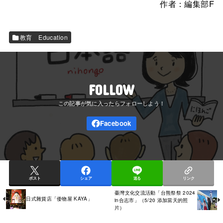
作者：編集部F
教育 Education
FOLLOW
ポスト
シェア
送る
リンク
臺灣文化交流活動「台熊祭祭 2024
日式雜貨店「倭物屋 KAYA」
in合志市」（5/20 添加當天的照
片）