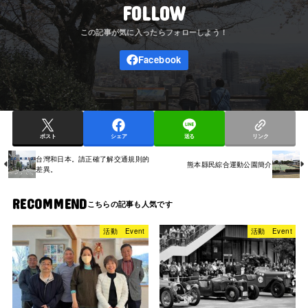
FOLLOW
ポスト
シェア
送る
リンク
台灣和日本。請正確了解交通規則的
熊本縣民綜合運動公園簡介
差異。
RECOMMEND
活動 Event
活動 Event