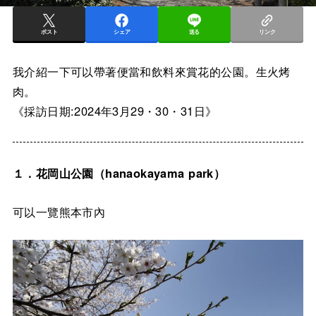
ポスト
シェア
送る
リンク
我介紹一下可以帶著便當和飲料來賞花的公園。生火烤
肉。
《採訪日期:2024年3月29・30・31日》
１．花岡山公園（hanaokayama park）
可以一覽熊本市內