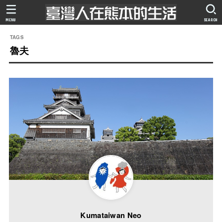
MENU
SEARCH
魯夫
Kumataiwan Neo