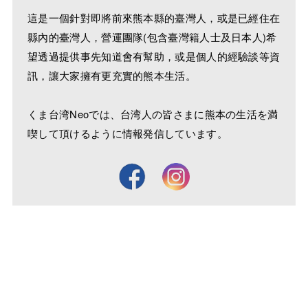
這是一個針對即將前來熊本縣的臺灣人，或是已經住在
縣內的臺灣人，營運團隊(包含臺灣籍人士及日本人)希
望透過提供事先知道會有幫助，或是個人的經驗談等資
訊，讓大家擁有更充實的熊本生活。
くま台湾Neoでは、台湾人の皆さまに熊本の生活を満
喫して頂けるように情報発信しています。