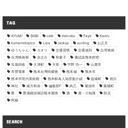
TAG
AYUMI
BABI
cafe
dainobu
Faye
Kaoru
kumamotopics
Lisa
pickup
yunting
お正月
ゆうちゃん
カオリ
交通習慣
交通規則
台湾映画
台湾映画祭
吉之介
和菓子
嘗試說熊本腔吧
垃圾回收
大津町
天草
宇野 功一
山鹿市
市營電車
熊本台灣同郷會
熊本城
熊本市
熊本市現代美術館
熊本鮮為人知景點介紹
益城町
祝日
神社
緒方和奈
編集部F
肉乙
菊池市
菊陽町
蔡
透過鏡頭探訪熊本風情
酒
酒・小知識
防災
阿蘇
SEARCH