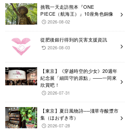
挑戰一天走訪熊本『ONE
PIECE（航海王）』10座角色銅像
2026-08-02
從肥後銀行得到的災害支援資訊
2026-08-03
【東京】《穿越時空的少女》20週年
紀念展「細田守的原點」——一同來
欣賞吧！
2026-07-31
【東京】夏日風物詩──淺草寺酸漿市
集（ほおずき市）
2026-07-28