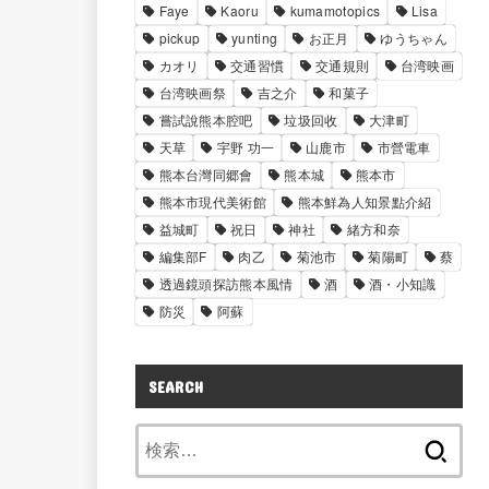
Faye
Kaoru
kumamotopics
Lisa
pickup
yunting
お正月
ゆうちゃん
カオリ
交通習慣
交通規則
台湾映画
台湾映画祭
吉之介
和菓子
嘗試說熊本腔吧
垃圾回收
大津町
天草
宇野 功一
山鹿市
市營電車
熊本台灣同郷會
熊本城
熊本市
熊本市現代美術館
熊本鮮為人知景點介紹
益城町
祝日
神社
緒方和奈
編集部F
肉乙
菊池市
菊陽町
蔡
透過鏡頭探訪熊本風情
酒
酒・小知識
防災
阿蘇
SEARCH
検
索: