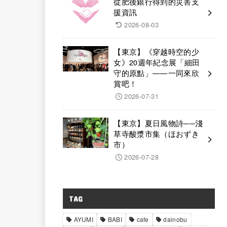
從肥後銀行得到的災害支
援資訊
2026-08-03
【東京】《穿越時空的少
女》20週年紀念展「細田
守的原點」——一同來欣
賞吧！
2026-07-31
【東京】夏日風物詩──淺
草寺酸漿市集（ほおずき
市）
2026-07-28
TAG
AYUMI
BABI
cafe
dainobu