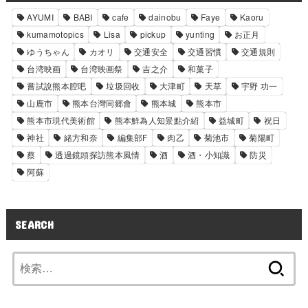
AYUMI
BABI
cafe
dainobu
Faye
Kaoru
kumamotopics
Lisa
pickup
yunting
お正月
ゆうちゃん
カオリ
交通安全
交通習慣
交通規則
台湾映画
台湾映画祭
吉之介
和菓子
嘗試說熊本腔吧
垃圾回收
大津町
天草
宇野 功一
山鹿市
熊本台灣同郷會
熊本城
熊本市
熊本市現代美術館
熊本鮮為人知景點介紹
益城町
祝日
神社
緒方和奈
編集部F
肉乙
菊池市
菊陽町
蔡
透過鏡頭探訪熊本風情
酒
酒・小知識
防災
阿蘇
SEARCH
検
索: