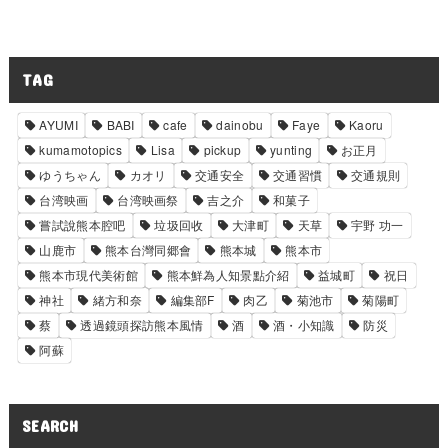
TAG
AYUMI
BABI
cafe
dainobu
Faye
Kaoru
kumamotopics
Lisa
pickup
yunting
お正月
ゆうちゃん
カオリ
交通安全
交通習慣
交通規則
台湾映画
台湾映画祭
吉之介
和菓子
嘗試說熊本腔吧
垃圾回收
大津町
天草
宇野 功一
山鹿市
熊本台灣同郷會
熊本城
熊本市
熊本市現代美術館
熊本鮮為人知景點介紹
益城町
祝日
神社
緒方和奈
編集部F
肉乙
菊池市
菊陽町
蔡
透過鏡頭探訪熊本風情
酒
酒・小知識
防災
阿蘇
SEARCH