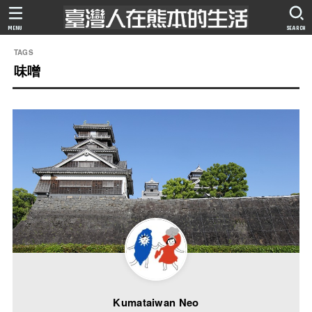
MENU
SEARCH
味噌
Kumataiwan Neo