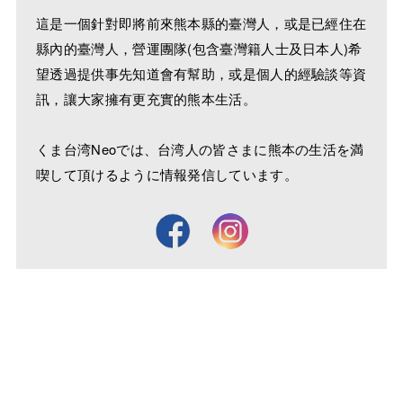
這是一個針對即將前來熊本縣的臺灣人，或是已經住在
縣內的臺灣人，營運團隊(包含臺灣籍人士及日本人)希
望透過提供事先知道會有幫助，或是個人的經驗談等資
訊，讓大家擁有更充實的熊本生活。
くま台湾Neoでは、台湾人の皆さまに熊本の生活を満
喫して頂けるように情報発信しています。