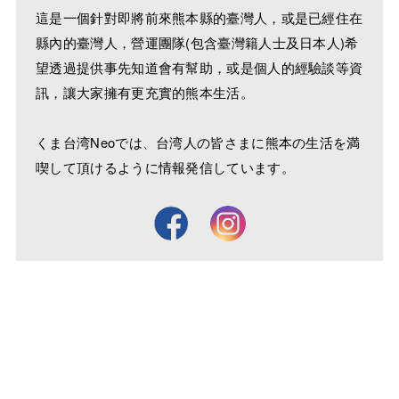
這是一個針對即將前來熊本縣的臺灣人，或是已經住在
縣內的臺灣人，營運團隊(包含臺灣籍人士及日本人)希
望透過提供事先知道會有幫助，或是個人的經驗談等資
訊，讓大家擁有更充實的熊本生活。
くま台湾Neoでは、台湾人の皆さまに熊本の生活を満
喫して頂けるように情報発信しています。