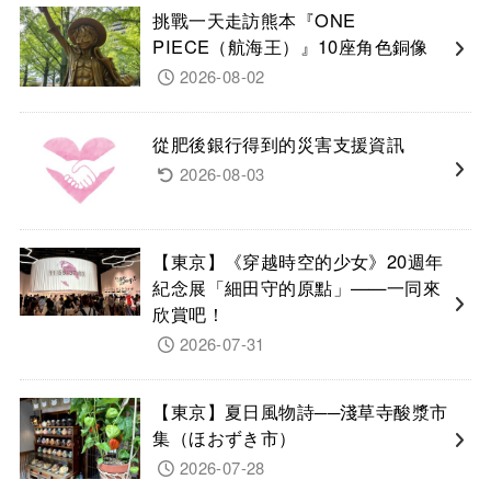
挑戰一天走訪熊本『ONE
PIECE（航海王）』10座角色銅像
2026-08-02
從肥後銀行得到的災害支援資訊
2026-08-03
【東京】《穿越時空的少女》20週年
紀念展「細田守的原點」——一同來
欣賞吧！
2026-07-31
【東京】夏日風物詩──淺草寺酸漿市
集（ほおずき市）
2026-07-28