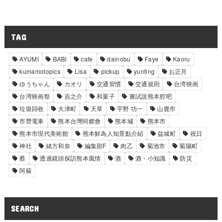
TAG
AYUMI
BABI
cafe
dainobu
Faye
Kaoru
kumamotopics
Lisa
pickup
yunting
お正月
ゆうちゃん
カオリ
交通習慣
交通規則
台湾映画
台湾映画祭
吉之介
和菓子
嘗試說熊本腔吧
垃圾回收
大津町
天草
宇野 功一
山鹿市
市營電車
熊本台灣同郷會
熊本城
熊本市
熊本市現代美術館
熊本鮮為人知景點介紹
益城町
祝日
神社
緒方和奈
編集部F
肉乙
菊池市
菊陽町
蔡
透過鏡頭探訪熊本風情
酒
酒・小知識
防災
阿蘇
SEARCH