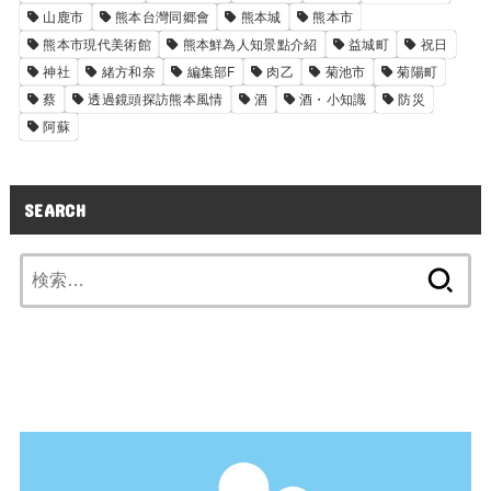
山鹿市
熊本台灣同郷會
熊本城
熊本市
熊本市現代美術館
熊本鮮為人知景點介紹
益城町
祝日
神社
緒方和奈
編集部F
肉乙
菊池市
菊陽町
蔡
透過鏡頭探訪熊本風情
酒
酒・小知識
防災
阿蘇
SEARCH
検
索: