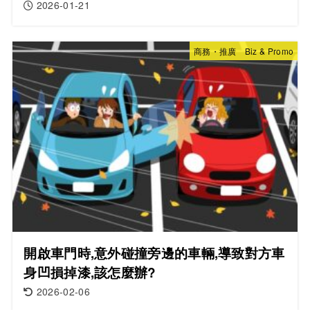
2026-01-21
商務・推廣 Biz & Promo
開啟車門時,意外碰撞旁邊的車輛,導致對方車
身凹損掉漆,該怎麼辦?
2026-02-06