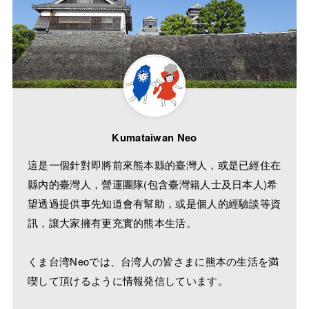
Kumataiwan Neo
這是一個針對即將前來熊本縣的臺灣人，或是已經住在
縣內的臺灣人，營運團隊(包含臺灣籍人士及日本人)希
望透過提供事先知道會有幫助，或是個人的經驗談等資
訊，讓大家擁有更充實的熊本生活。
くま台湾Neoでは、台湾人の皆さまに熊本の生活を満
喫して頂けるように情報発信しています。