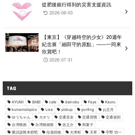
從肥後銀行得到的災害支援資訊
2026-08-03
【東京】《穿越時空的少女》20週年
紀念展「細田守的原點」——一同來
欣賞吧！
2026-07-31
TAG
AYUMI
BABI
cafe
dainobu
Faye
Kaoru
kumamotopics
Lisa
pickup
yunting
お正月
ゆうちゃん
カオリ
交通安全
交通習慣
交通規則
台湾映画
台湾映画祭
吉之介
和菓子
嘗試說熊本腔吧
垃圾回收
大津町
天草
宇野 功一