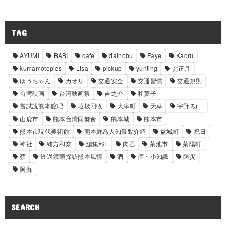
TAG
AYUMI
BABI
cafe
dainobu
Faye
Kaoru
kumamotopics
Lisa
pickup
yunting
お正月
ゆうちゃん
カオリ
交通安全
交通習慣
交通規則
台湾映画
台湾映画祭
吉之介
和菓子
嘗試說熊本腔吧
垃圾回收
大津町
天草
宇野 功一
山鹿市
熊本台灣同郷會
熊本城
熊本市
熊本市現代美術館
熊本鮮為人知景點介紹
益城町
祝日
神社
緒方和奈
編集部F
肉乙
菊池市
菊陽町
蔡
透過鏡頭探訪熊本風情
酒
酒・小知識
防災
阿蘇
SEARCH