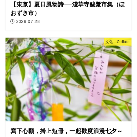
【東京】夏日風物詩──淺草寺酸漿市集（ほ
おずき市）
2026-07-28
文化 Culture
寫下心願，掛上短冊，一起歡度浪漫七夕～