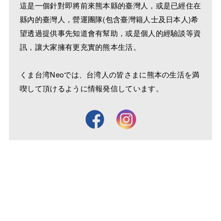
這是一個針對即將前來熊本縣的臺灣人，或是已經住在
縣內的臺灣人，營運團隊(包含臺灣籍人士及日本人)希
望透過提供事先知道會有幫助，或是個人的經驗談等資
訊，讓大家擁有更充實的熊本生活。
くま台湾Neoでは、台湾人の皆さまに熊本の生活を満
喫して頂けるように情報発信しています。