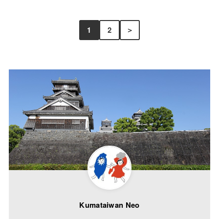
1
2
＞
Kumataiwan Neo