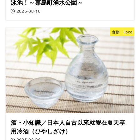
泳池！～嘉島町湧水公園～
2025-08-10
食物 Food
酒・小知識／日本人自古以來就愛在夏天享
用冷酒（ひやしざけ）
2025-08-08