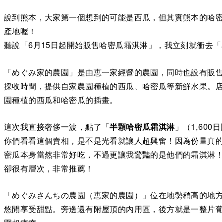
說到熊本，大家第一個想到的可能是西瓜，但其實熊本的哈
產地喔！
聽說「6月15日起開始販售哈密瓜霜淇淋」，我立刻就衝去
「めぐみ家的農園」是由恵一家經營的農園，同時也設有販
採收時間，提供自家農園種植的西瓜、哈密瓜等新鮮水果。店家
園種植的西瓜和哈密瓜的插畫。
這次我直接奢侈一波，點了「
半顆哈密瓜霜淇淋
」（1,600
你們看看這個賣相，是不是光看就讓人超興奮！因為份量真
密瓜本身當然非常好吃，不過更讓我驚豔的是他們的霜淇淋
卻很有層次，非常推薦！
「めぐみさんちの農園（恵家的農園）」位在地勢稍高的地
悠閒享受甜點。旁邊還有附屋頂的內用區，後方就是一整片