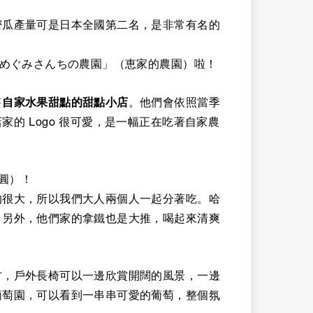
密瓜產量可是日本全國第二名，是非常有名的
「めぐみさんちの農園」（恵家的農園）啦！
售
自家水果甜點的甜點小店
。他們會依照當季
的 Logo 很可愛，是一幅正在吃著自家農
日圓）！
的很大，所以我們大人兩個人一起分著吃。哈
！另外，他們家的拿鐵也是大推，喝起來清爽
方，戶外長椅可以一邊欣賞開闊的風景，一邊
葡萄園，可以看到一串串可愛的葡萄，整個氛