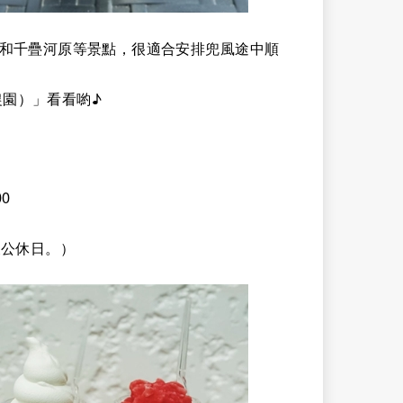
社和千疊河原等景點，很適合安排兜風途中順
園）」看看喲♪
0
業及公休日。）