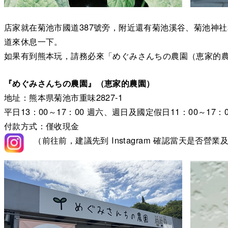
店家就在菊池市國道387號旁，附近還有菊池溪谷、菊池神
道來休息一下。
如果有到熊本玩，請務必來「めぐみさんちの農園（恵家的農
『めぐみさんちの農園』（恵家的農園）
地址：熊本県菊池市重味2827-1
平日13：00～17：00 週六、週日及國定假日11：00～17：0
付款方式：僅收現金
（前往前，建議先到 Instagram 確認當天是否營