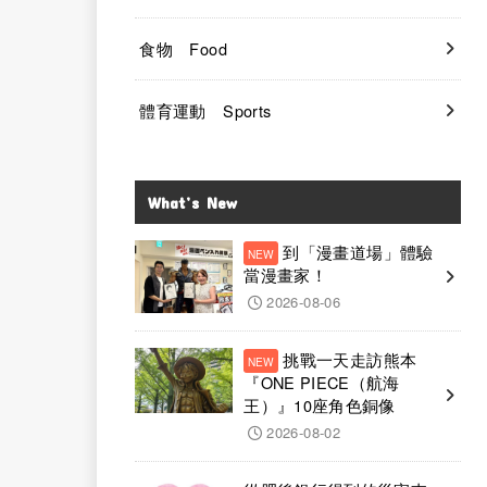
食物 Food
體育運動 Sports
What’s New
到「漫畫道場」體驗
當漫畫家！
2026-08-06
挑戰一天走訪熊本
『ONE PIECE（航海
王）』10座角色銅像
2026-08-02