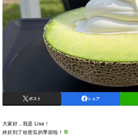
ポスト
シェア
大家好，我是 Lisa！
終於到了哈密瓜的季節啦！