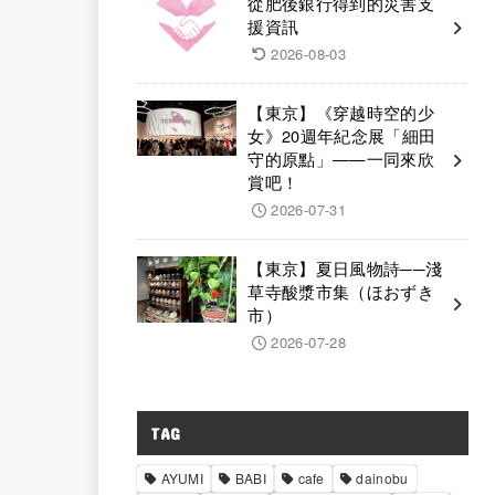
從肥後銀行得到的災害支
援資訊
2026-08-03
【東京】《穿越時空的少
女》20週年紀念展「細田
守的原點」——一同來欣
賞吧！
2026-07-31
【東京】夏日風物詩──淺
草寺酸漿市集（ほおずき
市）
2026-07-28
TAG
AYUMI
BABI
cafe
dainobu