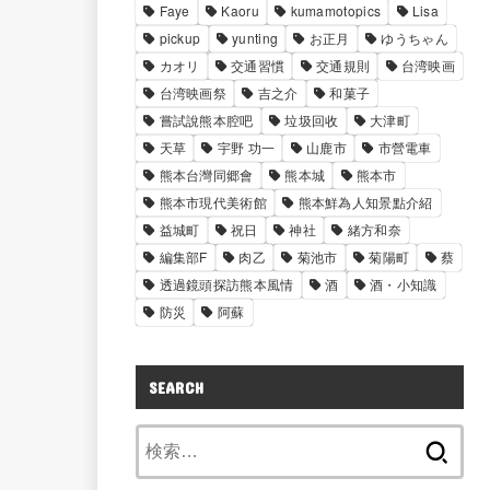
Faye
Kaoru
kumamotopics
Lisa
pickup
yunting
お正月
ゆうちゃん
カオリ
交通習慣
交通規則
台湾映画
台湾映画祭
吉之介
和菓子
嘗試說熊本腔吧
垃圾回收
大津町
天草
宇野 功一
山鹿市
市營電車
熊本台灣同郷會
熊本城
熊本市
熊本市現代美術館
熊本鮮為人知景點介紹
益城町
祝日
神社
緒方和奈
編集部F
肉乙
菊池市
菊陽町
蔡
透過鏡頭探訪熊本風情
酒
酒・小知識
防災
阿蘇
SEARCH
検
索: