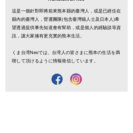
這是一個針對即將前來熊本縣的臺灣人，或是已經住在
縣內的臺灣人，營運團隊(包含臺灣籍人士及日本人)希
望透過提供事先知道會有幫助，或是個人的經驗談等資
訊，讓大家擁有更充實的熊本生活。
くま台湾Neoでは、台湾人の皆さまに熊本の生活を満
喫して頂けるように情報発信しています。