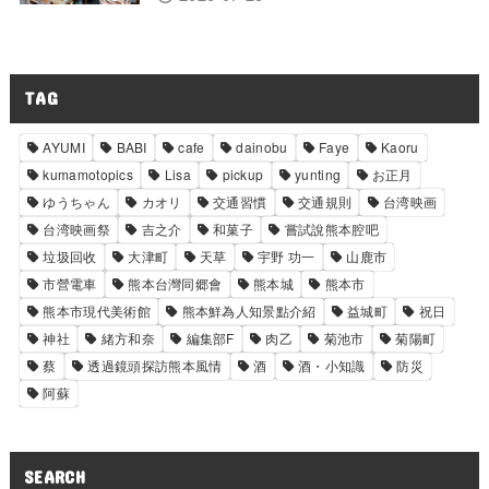
TAG
AYUMI
BABI
cafe
dainobu
Faye
Kaoru
kumamotopics
Lisa
pickup
yunting
お正月
ゆうちゃん
カオリ
交通習慣
交通規則
台湾映画
台湾映画祭
吉之介
和菓子
嘗試說熊本腔吧
垃圾回收
大津町
天草
宇野 功一
山鹿市
市營電車
熊本台灣同郷會
熊本城
熊本市
熊本市現代美術館
熊本鮮為人知景點介紹
益城町
祝日
神社
緒方和奈
編集部F
肉乙
菊池市
菊陽町
蔡
透過鏡頭探訪熊本風情
酒
酒・小知識
防災
阿蘇
SEARCH