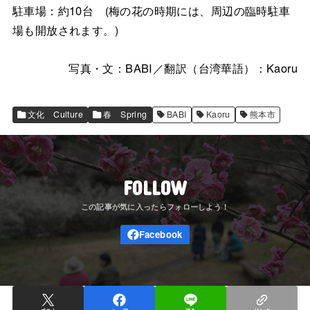
駐車場：約10台 (梅の花の時期には、周辺の臨時駐車
場も開放されます。)
写真・文：BABI／翻訳（台湾華語）：Kaoru
文化 Culture
春 Spring
BABI
Kaoru
熊本市
FOLLOW