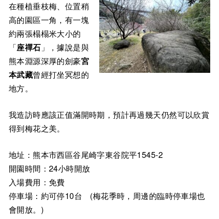
在種植垂枝梅、位置稍
高的園區一角，有一塊
約兩張榻榻米大小的
「
座禪石
」，據說是與
熊本淵源深厚的劍豪
宮
本武藏
曾經打坐冥想的
地方。
我造訪時應該正值滿開時期，預計再過幾天仍然可以欣賞
得到梅花之美。
地址：熊本市西區谷尾崎字東谷院平1545-2
開園時間：24小時開放
入場費用：免費
停車場：約可停10台 (梅花季時，周邊的臨時停車場也
會開放。)