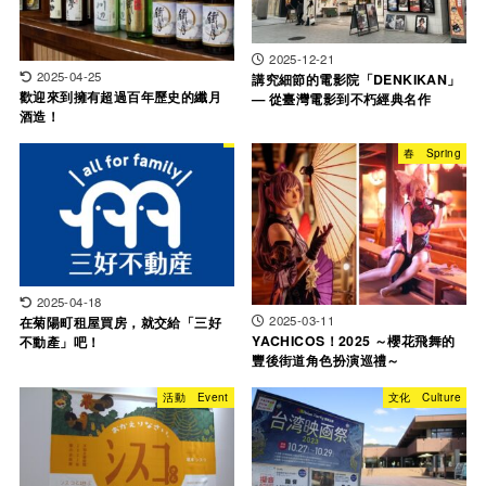
2025-12-21
2025-04-25
講究細節的電影院「DENKIKAN」
歡迎來到擁有超過百年歷史的纖月
— 從臺灣電影到不朽經典名作
酒造！
春 Spring
2025-04-18
2025-03-11
在菊陽町租屋買房，就交給「三好
YACHICOS！2025 ～櫻花飛舞的
不動產」吧！
豐後街道角色扮演巡禮～
活動 Event
文化 Culture