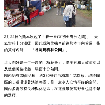
2月22日的熊本吹起了「春一番(立初至春分之間)」，天
氣變得十分溫暖，因此我騎著機車前往熊本市內首屈一指
的賞梅名所——「
谷尾崎梅林公園
」。
這天剛好是一年一度的「梅花祭」，現場有和太鼓演奏以
及數個攤位擺攤，場面十分熱鬧。
園內約有20個品種、約380株紅白梅花百花綻放。環繞園
區的步道瀰漫著淡淡梅香，是一處令人心情平靜的空間。
園內多處設有長椅與休憩區，在這裡帶便當野餐也是不錯
的選擇。