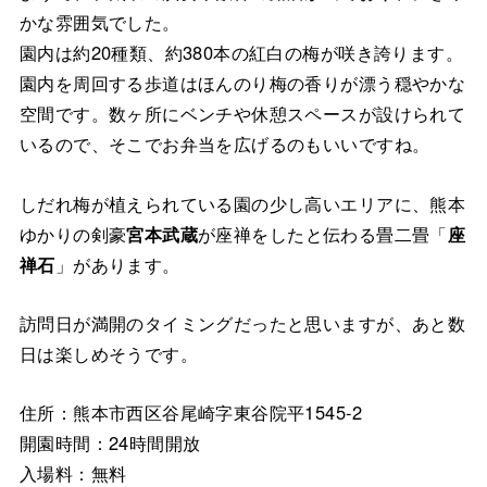
かな雰囲気でした。
園内は約20種類、約380本の紅白の梅が咲き誇ります。
園内を周回する歩道はほんのり梅の香りが漂う穏やかな
空間です。数ヶ所にベンチや休憩スペースが設けられて
いるので、そこでお弁当を広げるのもいいですね。
しだれ梅が植えられている園の少し高いエリアに、熊本
ゆかりの剣豪
宮本武蔵
が座禅をしたと伝わる畳二畳「
座
禅石
」があります。
訪問日が満開のタイミングだったと思いますが、あと数
日は楽しめそうです。
住所：熊本市西区谷尾崎字東谷院平1545-2
開園時間：24時間開放
入場料：無料