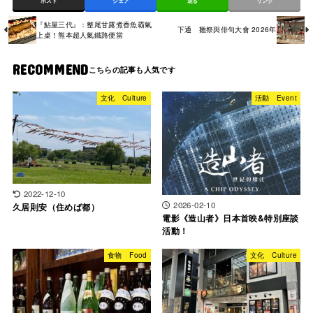
ポスト
シェア
送る
リンク
『鮎屋三代』：整尾甘露煮香魚霸氣
下通 雛祭與俳句大會 2026年
上桌！熊本超人氣鐵路便當
RECOMMEND
文化 Culture
活動 Event
2022-12-10
2026-02-10
久居則安（住めば都）
電影《造山者》日本首映&特別座談
活動！
食物 Food
文化 Culture