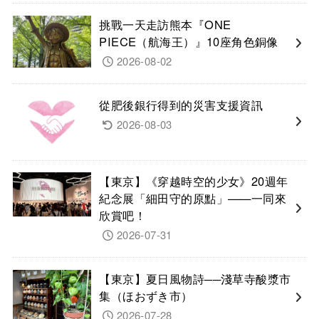
挑戰一天走訪熊本『ONE
PIECE（航海王）』10座角色銅像
2026-08-02
從肥後銀行得到的災害支援資訊
2026-08-03
【東京】《穿越時空的少女》20週年
紀念展「細田守的原點」——一同來
欣賞吧！
2026-07-31
【東京】夏日風物詩──淺草寺酸漿市
集（ほおずき市）
2026-07-28