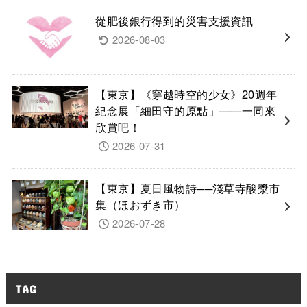
從肥後銀行得到的災害支援資訊
2026-08-03
【東京】《穿越時空的少女》20週年
紀念展「細田守的原點」——一同來
欣賞吧！
2026-07-31
【東京】夏日風物詩──淺草寺酸漿市
集（ほおずき市）
2026-07-28
TAG