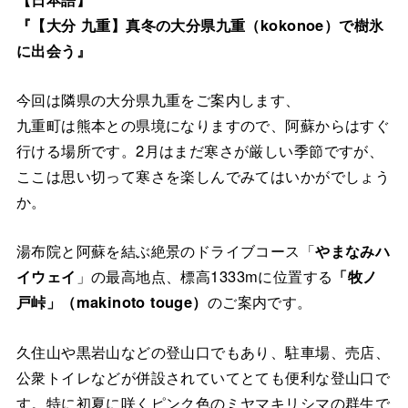
『【大分 九重】真冬の大分県九重（kokonoe）で樹氷
に出会う』
今回は隣県の大分県九重をご案内します、
九重町は熊本との県境になりますので、阿蘇からはすぐ
行ける場所です。2月はまだ寒さが厳しい季節ですが、
ここは思い切って寒さを楽しんでみてはいかがでしょう
か。
湯布院と阿蘇を結ぶ絶景のドライブコース「
やまなみハ
イウェイ
」の最高地点、標高1333mに位置する
「牧ノ
戸峠」（makinoto touge）
のご案内です。
久住山や黒岩山などの登山口でもあり、駐車場、売店、
公衆トイレなどが併設されていてとても便利な登山口で
す。特に初夏に咲くピンク色のミヤマキリシマの群生で