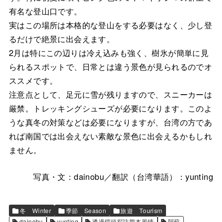
有名な登山口です。
実はこの場所は本格的な登山をする必要はなく、少し登
るだけで絶景に出会えます。
2月は特にこの辺りは冷え込みも強く、樹氷が簡単に見
られるスポットで、日常とは違う景色が見られるのでオ
ススメです。
注意点として、足元に雪が残りますので、スニーカーは
厳禁。トレッキングシューズが必要になります。このよ
うな真冬の対策などは必要になりますが、台湾の方であ
れば南国では出会えない素敵な景色に出会えるかもしれ
ません。
写真・文：dainobu／翻訳（台湾華語）：yunting
冬 Winter
季節 Season
旅遊 Tourism
dainobu
yunting
透過鏡頭探訪熊本風情
阿蘇