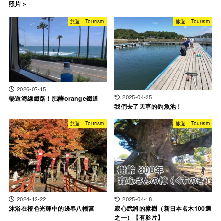
照片＞
旅遊 Tourism
旅遊 Tourism
2026-07-15
2025-04-25
暢遊海線鐵路！肥薩orange鐵道
我們去了天草的釣魚池！
旅遊 Tourism
旅遊 Tourism
2024-12-22
2025-04-18
沐浴在橙色光輝中的邊春八幡宮
寂心武將的樟樹（新日本名木100選
之一）【有影片】