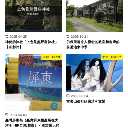
2025-04-25
2025-10-21
神秘的神社「上色見熊野座神社」
仍保留著令人懷念的教室和走廊的
【有影片】
前菊池東中學
活動 Event
文化 Culture
2025-08-24
前去山都町欣賞清和文樂
2024-03-03
臺灣屏東祭（臺灣屏東物產展在大
津HI HIROSE超市）＜添加當天的