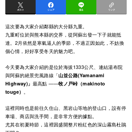
ポスト
シェア
送る
リンク
這次要為大家介紹鄰縣的大分縣九重。
九重町位於與熊本縣的交界，從阿蘇出發一下子就能抵
達。2月依然是寒氣逼人的季節，不過正因如此，不妨換
個心情，好好享受冬天的魅力吧。
今天要為大家介紹的是位於海拔1333公尺、連結湯布院
與阿蘇的絕景兜風路線「
山並公路(Yamanami
Highway)」
最高點 ——
牧ノ戸峠（makinoto
touge）
。
這裡同時也是前往久住山、黑岩山等地的登山口，設有停
車場、商店與洗手間，是非常方便的據點。
尤其在初夏時節，這裡因盛開整片粉紅色的深山霧島杜鵑