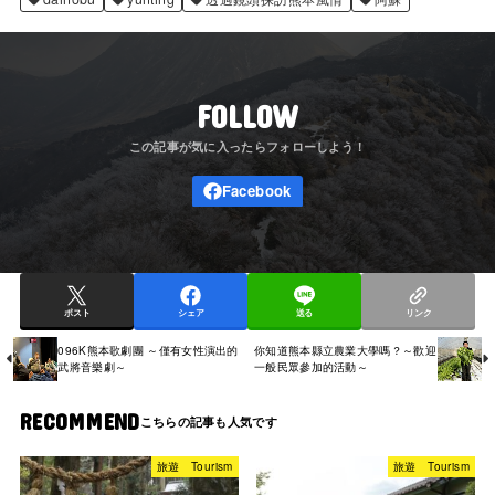
FOLLOW
ポスト
シェア
送る
リンク
096K熊本歌劇團 ～僅有女性演出的
你知道熊本縣立農業大學嗎？～歡迎
武將音樂劇～
一般民眾參加的活動～
RECOMMEND
旅遊 Tourism
旅遊 Tourism