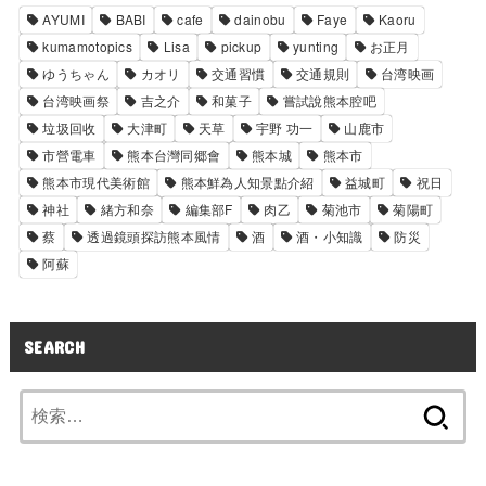
AYUMI
BABI
cafe
dainobu
Faye
Kaoru
kumamotopics
Lisa
pickup
yunting
お正月
ゆうちゃん
カオリ
交通習慣
交通規則
台湾映画
台湾映画祭
吉之介
和菓子
嘗試說熊本腔吧
垃圾回收
大津町
天草
宇野 功一
山鹿市
市營電車
熊本台灣同郷會
熊本城
熊本市
熊本市現代美術館
熊本鮮為人知景點介紹
益城町
祝日
神社
緒方和奈
編集部F
肉乙
菊池市
菊陽町
蔡
透過鏡頭探訪熊本風情
酒
酒・小知識
防災
阿蘇
SEARCH
検
索: