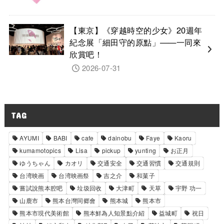
【東京】《穿越時空的少女》20週年
紀念展「細田守的原點」——一同來
欣賞吧！
2026-07-31
TAG
AYUMI
BABI
cafe
dainobu
Faye
Kaoru
kumamotopics
Lisa
pickup
yunting
お正月
ゆうちゃん
カオリ
交通安全
交通習慣
交通規則
台湾映画
台湾映画祭
吉之介
和菓子
嘗試說熊本腔吧
垃圾回收
大津町
天草
宇野 功一
山鹿市
熊本台灣同郷會
熊本城
熊本市
熊本市現代美術館
熊本鮮為人知景點介紹
益城町
祝日