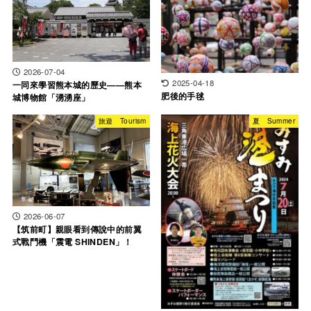
2026-07-04
2025-04-18
一同來學習熊本城的歷史——熊本
肥後的手毬
城博物館「湧湧座」
旅遊 Tourism
夏 Summer
2026-06-07
【筑前町】親眼看到傳說中的前翼
式戰鬥機「震電 SHINDEN」！