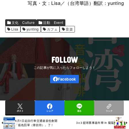
写真・文：Lisa／（台湾華語）翻訳：yunting
文化 Culture
活動 Event
Lisa
yunting
カフェ
音楽
FOLLOW
ポスト
シェア
送る
リンク
4月1日起自行車交通違規也會開
３x３籃球賽事嘉年華 in 菊陽
「藍色罰單（青切符）」了！