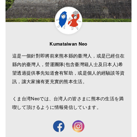
Kumataiwan Neo
這是一個針對即將前來熊本縣的臺灣人，或是已經住在
縣內的臺灣人，營運團隊(包含臺灣籍人士及日本人)希
望透過提供事先知道會有幫助，或是個人的經驗談等資
訊，讓大家擁有更充實的熊本生活。
くま台湾Neoでは、台湾人の皆さまに熊本の生活を満
喫して頂けるように情報発信しています。