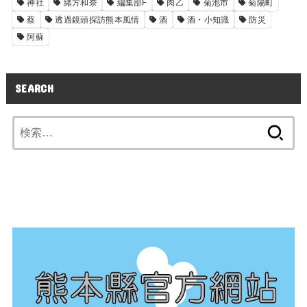
神社
緒方和奈
編集部F
肉乙
菊池市
菊陽町
蔡
透過鏡頭探訪熊本風情
酒
酒・小知識
防災
阿蘇
SEARCH
検
索: