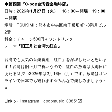
◆第四回『C-pop台湾音楽珈琲店』
日時：2026年
1月27日（火） 18：30～開場 19：00
～開演
場所 TSUKIMI：熊本市中央区南千反畑町1-3満月ビル
2階
料金：チャージ500円＋ワンドリンク
テーマ
『旧正月と台湾の紅白』
台湾でも人気の音楽番組「紅白」を深堀したいと思いま
す！台湾は旧正月で祝いうので、紅白の放送は大晦日に
あたる除夕→2026年は2月16日（月）です。放送はオン
ラインで日本でも観れます☆みんなで楽しみましょう～
♬
Link >>
Instagram cpopmusic_3385/