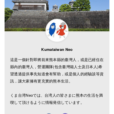
Kumataiwan Neo
這是一個針對即將前來熊本縣的臺灣人，或是已經住在
縣內的臺灣人，營運團隊(包含臺灣籍人士及日本人)希
望透過提供事先知道會有幫助，或是個人的經驗談等資
訊，讓大家擁有更充實的熊本生活。
くま台湾Neoでは、台湾人の皆さまに熊本の生活を満
喫して頂けるように情報発信しています。