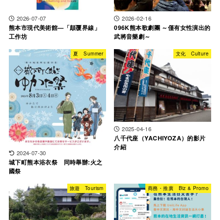
2026-07-07
2026-02-16
熊本市現代美術館—「顛覆界線」
096K熊本歌劇團 ～僅有女性演出的
工作坊
武將音樂劇～
夏 Summer
文化 Culture
2025-04-16
八千代座（YACHIYOZA）的影片
介紹
2024-07-30
城下町熊本浴衣祭 同時舉辦:火之
國祭
旅遊 Tourism
商務・推廣 Biz & Promo