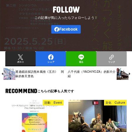
FOLLOW
ポスト
シェア
送る
リンク
透過鏡頭探訪熊本風情《五月》 阿
八千代座（YACHIYOZA）的影片介
蘇的春天景色
紹
RECOMMEND
活動 Event
文化 Culture