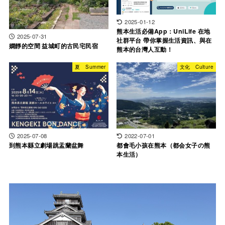
2025-01-12
熊本生活必備App：UniLife 在地
2025-07-31
社群平台 帶你掌握生活資訊、與在
嫻靜的空間 益城町的古民宅民宿
熊本的台灣人互動！
夏 Summer
文化 Culture
2025-07-08
2022-07-01
到熊本縣立劇場跳盂蘭盆舞
都會毛小孩在熊本（都会女子の熊
本生活）