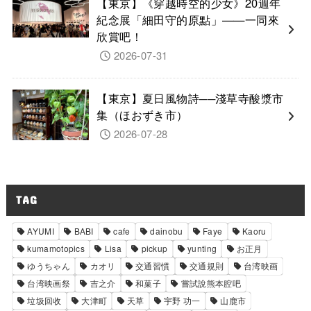
【東京】《穿越時空的少女》20週年
紀念展「細田守的原點」——一同來
欣賞吧！
2026-07-31
【東京】夏日風物詩──淺草寺酸漿市
集（ほおずき市）
2026-07-28
TAG
AYUMI
BABI
cafe
dainobu
Faye
Kaoru
kumamotopics
Lisa
pickup
yunting
お正月
ゆうちゃん
カオリ
交通習慣
交通規則
台湾映画
台湾映画祭
吉之介
和菓子
嘗試說熊本腔吧
垃圾回收
大津町
天草
宇野 功一
山鹿市