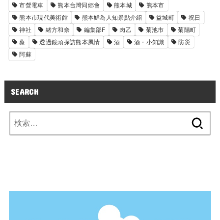
市營電車
熊本台灣同郷會
熊本城
熊本市
熊本市現代美術館
熊本鮮為人知景點介紹
益城町
祝日
神社
緒方和奈
編集部F
肉乙
菊池市
菊陽町
蔡
透過鏡頭探訪熊本風情
酒
酒・小知識
防災
阿蘇
SEARCH
検
索: