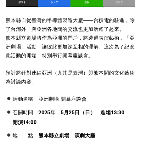
ポスト
シェア
送る
リンク
熊本縣自從臺灣的半導體製造大廠——台積電的駐進，除
了台灣外，與亞洲各地間的交流也更加活躍了起來。
熊本縣立劇場將作為亞洲的門戶，將透過表演藝術，「亞
洲劇場」活動，讓彼此更加深互相的理解。這次為了紀念
此活動的開端，特別舉行開幕座談會。
預計將針對連結亞洲（尤其是臺灣）與熊本間的文化藝術
為討論內容。
活動名稱 亞洲劇場 開幕座談會
召開時間
2025年 5月25日（日） 進場13:30
開演14:00
地 點
熊本縣立劇場 演劇大廳