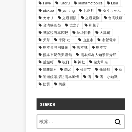
Faye
Kaoru
kumamotopics
Lisa
pickup
yunting
お正月
ゆうちゃん
カオリ
交通習慣
交通規則
台湾映画
台湾映画祭
吉之介
和菓子
嘗試說熊本腔吧
垃圾回收
大津町
天草
宇野 功一
山鹿市
市營電車
熊本台灣同郷會
熊本城
熊本市
熊本市現代美術館
熊本鮮為人知景點介紹
益城町
祝日
神社
緒方和奈
編集部F
肉乙
菊池市
菊陽町
蔡
透過鏡頭探訪熊本風情
酒
酒・小知識
防災
阿蘇
SEARCH
検
索: