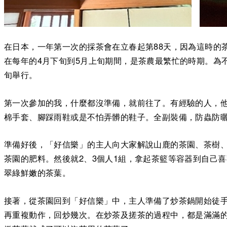
在日本，一年第一次的採茶會在立春起第88天，因為這時的
在每年的4月下旬到5月上旬期間，是茶農最繁忙的時期。為
旬舉行。
第一次參加的我，什麼都沒準備，就前往了。有經驗的人，
棉手套、腳踩雨鞋或是不怕弄髒的鞋子。全副裝備，防蟲防
準備好後，「好信樂」的主人向大家解說山鹿的茶園、茶樹
茶園的肥料。然後就2、3個人1組，拿起茶籃等容器到自己
翠綠鮮嫩的茶葉。
接著，從茶園回到「好信樂」中，主人準備了炒茶鍋開始徒
再重複動作，回炒幾次。在炒茶及搓茶的過程中，都是滿滿