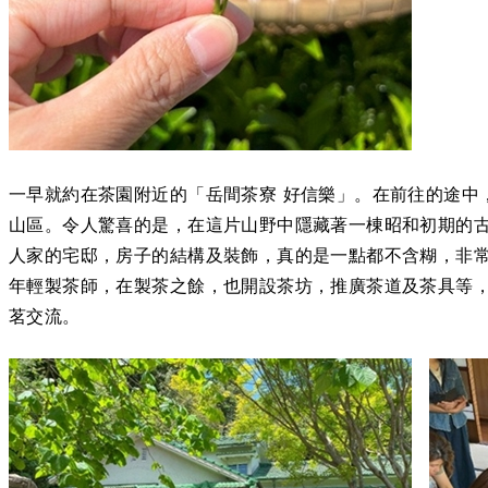
一早就約在茶園附近的「岳間茶寮 好信樂」。在前往的途中
山區。令人驚喜的是，在這片山野中隱藏著一棟昭和初期的
人家的宅邸，房子的結構及裝飾，真的是一點都不含糊，非
年輕製茶師，在製茶之餘，也開設茶坊，推廣茶道及茶具等
茗交流。