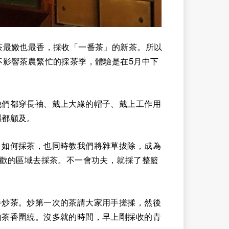
茶最嫩也最香，採收「一番茶」的新茶。所以
不影響茶農繁忙的採茶季，體驗是在5月中下
他們都穿長袖、戴上大緣的帽子、戴上工作用
曬都顧及。
、如何採茶，也同時教我們將雜草拔除，成為
喜歡的區域去採茶。不一會功夫，就採了整籃
手炒茶。炒第一次的茶請大家用手搓揉，然後
的茶香圍繞。沒多就的時間，早上剛採收的青