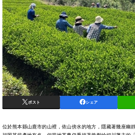
ポスト
シェア
位於熊本縣山鹿市的山裡，依山傍水的地方，隱藏著幾座幽
福岡某些產地有名，但當地茶農仍秉持著曾獻給細川藩主的