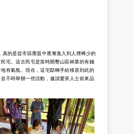
，真的是從市區塵囂中逐漸進入到人煙稀少的
古民宅。這古民宅是當時開墾山區林業的有錢
常地有氣氛。現在，這宅邸轉手給移居到此的
，並不時舉辦一些活動，邀請愛茶人士前來品