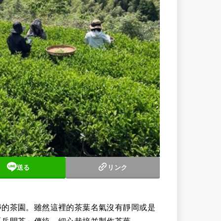
送る
リンク
靜的茶園。雖然這裡的茶葉名氣沒有靜岡或是
「岳間茶」傳統，細心栽培並製作茶葉。