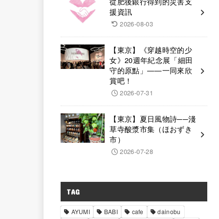
從肥後銀行得到的災害支
援資訊
2026-08-03
【東京】《穿越時空的少
女》20週年紀念展「細田
守的原點」——一同來欣
賞吧！
2026-07-31
【東京】夏日風物詩──淺
草寺酸漿市集（ほおずき
市）
2026-07-28
TAG
AYUMI
BABI
cafe
dainobu