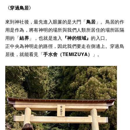
〈穿過鳥居〉
來到神社後，最先進入眼簾的是大門「
鳥居
」。鳥居的作
用是作為，將有神明的場所與我們人類所居住的場所區隔
用的「
結界
」，也就是進入
『神的領域』
的入口。
正中央為神明走的路徑，因此我們要走在側邊上。穿過鳥
居後，就能看見「
手水舍（TEMIZUYA）
」。