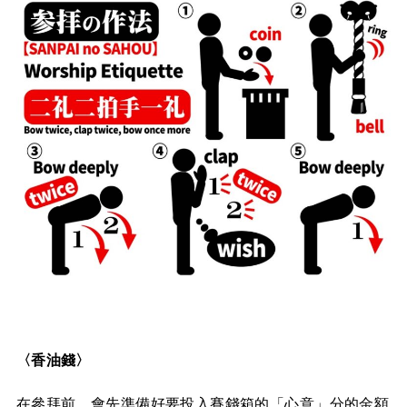
〈香油錢〉
在參拜前，會先準備好要投入賽錢箱的「心意」分的金額