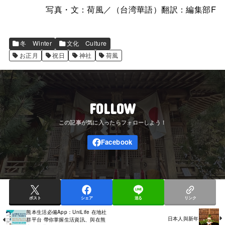
写真・文：荷風／（台湾華語）翻訳：編集部F
冬 Winter
文化 Culture
お正月
祝日
神社
荷風
FOLLOW
ポスト
シェア
送る
リンク
熊本生活必備App：UniLife 在地社
日本人與新年
群平台 帶你掌握生活資訊、與在熊