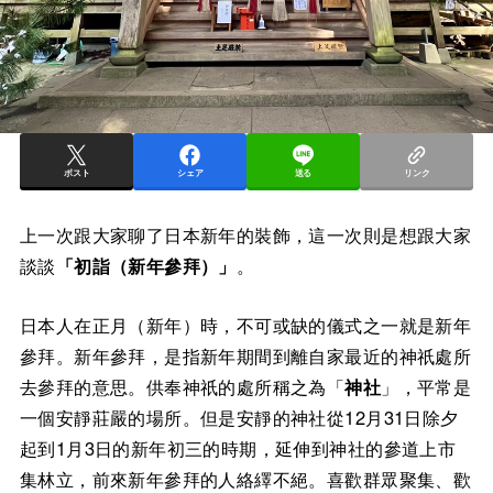
ポスト
シェア
送る
リンク
上一次跟大家聊了日本新年的裝飾，這一次則是想跟大家
談談
「初詣（新年參拜）」
。
日本人在正月（新年）時，不可或缺的儀式之一就是新年
參拜。新年參拜，是指新年期間到離自家最近的神祇處所
去參拜的意思。供奉神祇的處所稱之為「
神社
」，平常是
一個安靜莊嚴的場所。但是安靜的神社從12月31日除夕
起到1月3日的新年初三的時期，延伸到神社的參道上市
集林立，前來新年參拜的人絡繹不絕。喜歡群眾聚集、歡