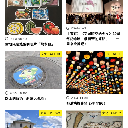
2026-07-31
【東京】《穿越時空的少女》20週
年紀念展「細田守的原點」——一
2023-08-10
同來欣賞吧！
當地限定造型明信片「熊本縣」
文化 Culture
冬 Winter
2025-10-02
2024-11-30
路上的藝術「彩繪人孔蓋」
鄭成功燈會第２彈 開跑！
旅遊 Tourism
文化 Culture