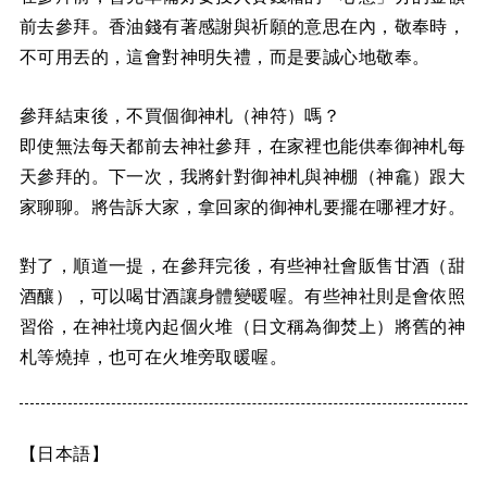
前去參拜。香油錢有著感謝與祈願的意思在內，敬奉時，
不可用丟的，這會對神明失禮，而是要誠心地敬奉。
參拜結束後，不買個御神札（神符）嗎？
即使無法每天都前去神社參拜，在家裡也能供奉御神札每
天參拜的。下一次，我將針對御神札與神棚（神龕）跟大
家聊聊。將告訴大家，拿回家的御神札要擺在哪裡才好。
對了，順道一提，在參拜完後，有些神社會販售甘酒（甜
酒釀），可以喝甘酒讓身體變暖喔。有些神社則是會依照
習俗，在神社境內起個火堆（日文稱為御焚上）將舊的神
札等燒掉，也可在火堆旁取暖喔。
【日本語】