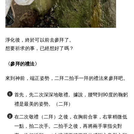
淨化後，終於可以前去參拜了。
想要祈求的事，已經想好了嗎？
〈參拜的禮法〉
來到神前，端正姿勢，二拜二拍手一拜的禮法來參拜吧。
首先，先二次深深地敬禮。據說，腰彎到90度的鞠躬
禮是最美的姿勢。（二拜）
在二次敬禮（二拜）之後，在胸前合掌，右掌稍微低
一點，拍二次手。二拍手之後，再將兩手掌指尖對