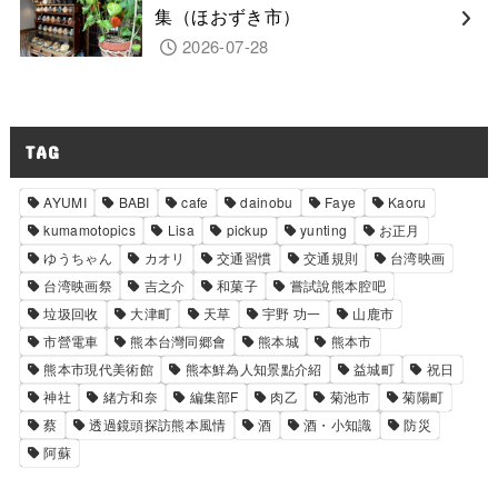
集（ほおずき市）
2026-07-28
TAG
AYUMI
BABI
cafe
dainobu
Faye
Kaoru
kumamotopics
Lisa
pickup
yunting
お正月
ゆうちゃん
カオリ
交通習慣
交通規則
台湾映画
台湾映画祭
吉之介
和菓子
嘗試說熊本腔吧
垃圾回收
大津町
天草
宇野 功一
山鹿市
市營電車
熊本台灣同郷會
熊本城
熊本市
熊本市現代美術館
熊本鮮為人知景點介紹
益城町
祝日
神社
緒方和奈
編集部F
肉乙
菊池市
菊陽町
蔡
透過鏡頭探訪熊本風情
酒
酒・小知識
防災
阿蘇