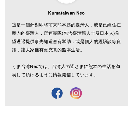
Kumataiwan Neo
這是一個針對即將前來熊本縣的臺灣人，或是已經住在
縣內的臺灣人，營運團隊(包含臺灣籍人士及日本人)希
望透過提供事先知道會有幫助，或是個人的經驗談等資
訊，讓大家擁有更充實的熊本生活。
くま台湾Neoでは、台湾人の皆さまに熊本の生活を満
喫して頂けるように情報発信しています。