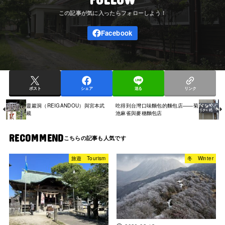
ポスト
シェア
送る
リンク
靈巖洞（REIGANDOU）與宮本武
吃得到台灣口味麵包的麵包店——菊
藏
池麻雀與麥穗麵包店
RECOMMEND
旅遊 Tourism
冬 Winter