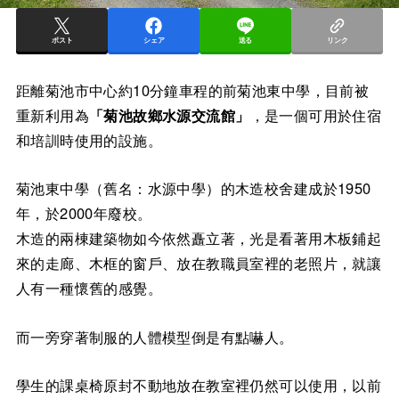
ポスト
シェア
送る
リンク
距離菊池市中心約10分鐘車程的前菊池東中學，目前被
重新利用為
「菊池故鄉水源交流館」
，是一個可用於住宿
和培訓時使用的設施。
菊池東中學（舊名：水源中學）的木造校舍建成於1950
年，於2000年廢校。
木造的兩棟建築物如今依然矗立著，光是看著用木板鋪起
來的走廊、木框的窗戶、放在教職員室裡的老照片，就讓
人有一種懷舊的感覺。
而一旁穿著制服的人體模型倒是有點嚇人。
學生的課桌椅原封不動地放在教室裡仍然可以使用，以前