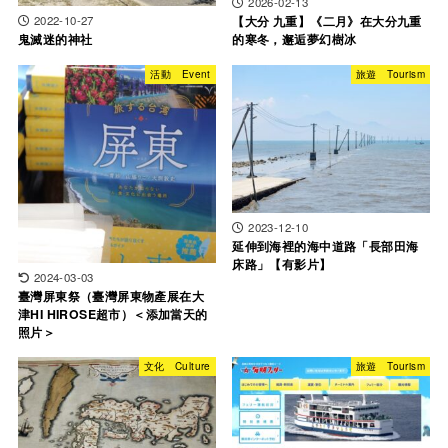
2026-02-13
2022-10-27
【大分 九重】《二月》在大分九重
鬼滅迷的神社
的寒冬，邂逅夢幻樹冰
活動 Event
旅遊 Tourism
2023-12-10
延伸到海裡的海中道路「長部田海
床路」【有影片】
2024-03-03
臺灣屏東祭（臺灣屏東物產展在大
津HI HIROSE超市）＜添加當天的
照片＞
文化 Culture
旅遊 Tourism