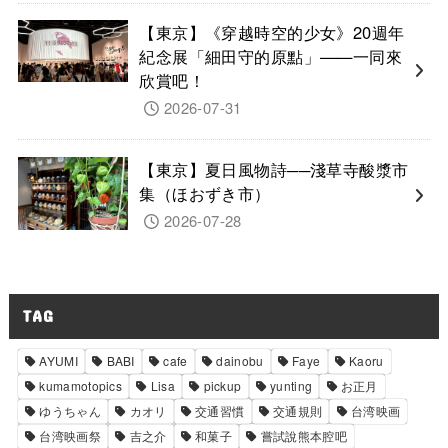
【東京】《穿越時空的少女》20週年
紀念展「細田守的原點」——一同來
欣賞吧！
2026-07-31
【東京】夏日風物詩──淺草寺酸漿市
集（ほおずき市）
2026-07-28
TAG
AYUMI
BABI
cafe
dainobu
Faye
Kaoru
kumamotopics
Lisa
pickup
yunting
お正月
ゆうちゃん
カオリ
交通習慣
交通規則
台湾映画
台湾映画祭
吉之介
和菓子
嘗試說熊本腔吧