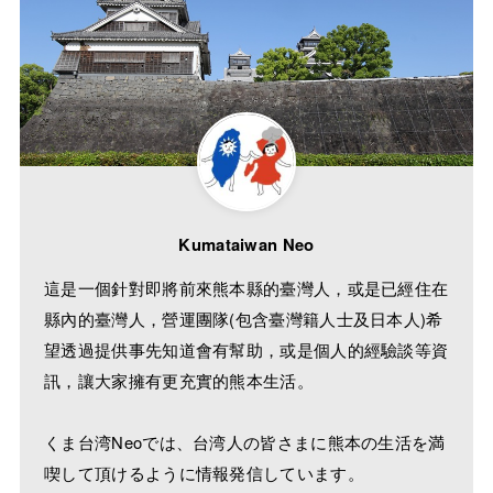
Kumataiwan Neo
這是一個針對即將前來熊本縣的臺灣人，或是已經住在
縣內的臺灣人，營運團隊(包含臺灣籍人士及日本人)希
望透過提供事先知道會有幫助，或是個人的經驗談等資
訊，讓大家擁有更充實的熊本生活。
くま台湾Neoでは、台湾人の皆さまに熊本の生活を満
喫して頂けるように情報発信しています。