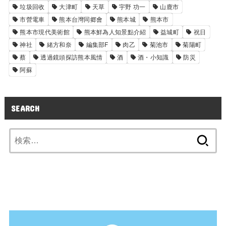
垃圾回收
大津町
天草
宇野 功一
山鹿市
市營電車
熊本台灣同郷會
熊本城
熊本市
熊本市現代美術館
熊本鮮為人知景點介紹
益城町
祝日
神社
緒方和奈
編集部F
肉乙
菊池市
菊陽町
蔡
透過鏡頭探訪熊本風情
酒
酒・小知識
防災
阿蘇
SEARCH
検
索: