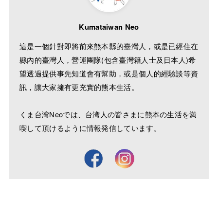
Kumataiwan Neo
這是一個針對即將前來熊本縣的臺灣人，或是已經住在
縣內的臺灣人，營運團隊(包含臺灣籍人士及日本人)希
望透過提供事先知道會有幫助，或是個人的經驗談等資
訊，讓大家擁有更充實的熊本生活。
くま台湾Neoでは、台湾人の皆さまに熊本の生活を満
喫して頂けるように情報発信しています。