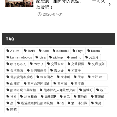
紀念展「細田守的原點」——一同來
欣賞吧！
2026-07-31
TAG
AYUMI
BABI
cafe
dainobu
Faye
Kaoru
kumamotopics
Lisa
pickup
yunting
お正月
ゆうちゃん
カオリ
交通安全
交通習慣
交通規則
台湾映画
台湾映画祭
吉之介
和菓子
嘗試說熊本腔吧
垃圾回收
大津町
天草
宇野 功一
山鹿市
熊本台灣同郷會
熊本城
熊本市
熊本市現代美術館
熊本鮮為人知景點介紹
益城町
祝日
神社
緒方和奈
編集部F
肉乙
菊池市
菊陽町
蔡
透過鏡頭探訪熊本風情
酒
酒・小知識
防災
阿蘇