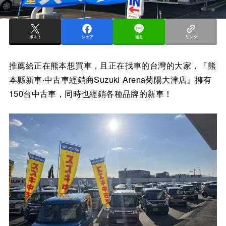
ポスト
シェア
送る
リンク
推薦給正在熊本想買車，且正在找車的台灣的大家，『熊
本縣新車‧中古車經銷商Suzuki Arena菊陽大津店』擁有
150台中古車，同時也經銷各種品牌的新車！