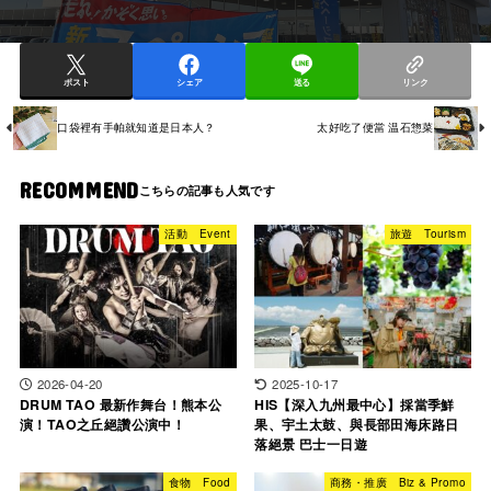
ポスト
シェア
送る
リンク
口袋裡有手帕就知道是日本人？
太好吃了便當 温石惣菜
RECOMMEND
活動 Event
旅遊 Tourism
2026-04-20
2025-10-17
DRUM TAO 最新作舞台！熊本公
HIS【深入九州最中心】採當季鮮
演！TAO之丘絕讚公演中！
果、宇土太鼓、與長部田海床路日
落絕景 巴士一日遊
食物 Food
商務・推廣 Biz & Promo