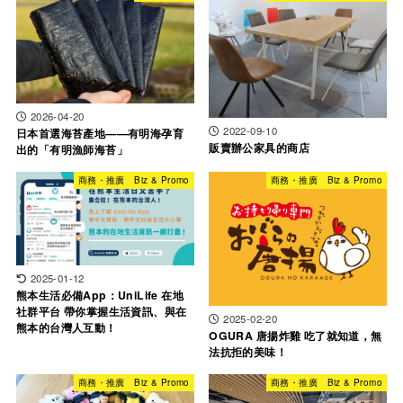
2026-04-20
2022-09-10
日本首選海苔產地——有明海孕育
販賣辦公家具的商店
出的「有明漁師海苔」
商務・推廣 Biz & Promo
商務・推廣 Biz & Promo
2025-01-12
熊本生活必備App：UniLife 在地
社群平台 帶你掌握生活資訊、與在
2025-02-20
熊本的台灣人互動！
OGURA 唐揚炸雞 吃了就知道，無
法抗拒的美味！
商務・推廣 Biz & Promo
商務・推廣 Biz & Promo