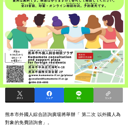
ポスト
シェア
送る
リンク
熊本市外國人綜合諮詢廣場將舉辦「 第二次 以外國人為
對象的免費諮詢會」。