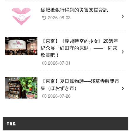
從肥後銀行得到的災害支援資訊
2026-08-03
【東京】《穿越時空的少女》20週年
紀念展「細田守的原點」——一同來
欣賞吧！
2026-07-31
【東京】夏日風物詩──淺草寺酸漿市
集（ほおずき市）
2026-07-28
TAG