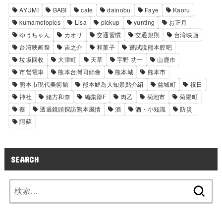
AYUMI
BABI
cafe
dainobu
Faye
Kaoru
kumamotopics
Lisa
pickup
yunting
お正月
ゆうちゃん
カオリ
交通習慣
交通規則
台湾映画
台湾映画祭
吉之介
和菓子
嘗試說熊本腔吧
垃圾回收
大津町
天草
宇野 功一
山鹿市
市營電車
熊本台灣同郷會
熊本城
熊本市
熊本市現代美術館
熊本鮮為人知景點介紹
益城町
祝日
神社
緒方和奈
編集部F
肉乙
菊池市
菊陽町
蔡
透過鏡頭探訪熊本風情
酒
酒・小知識
防災
阿蘇
SEARCH
検
索: