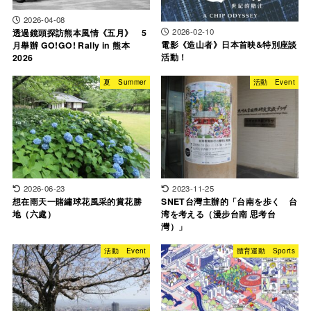
2026-04-08
2026-02-10
透過鏡頭探訪熊本風情《五月》 5
電影《造山者》日本首映&特別座談
月舉辦 GO!GO! Rally in 熊本
活動！
2026
夏 Summer
活動 Event
2026-06-23
2023-11-25
想在雨天一賭繡球花風采的賞花勝
SNET台灣主辦的「台南を歩く 台
地（六處）
湾を考える（漫步台南 思考台
灣）」
活動 Event
體育運動 Sports