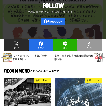
FOLLOW
ポスト
シェア
送る
リンク
10月7日 (星期六) 實施『巴士・
臺灣—熊本定期直航班機開通紀念優
電車免費日』
惠活動
RECOMMEND
活動 Event
活動 Event