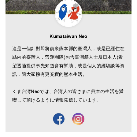
Kumataiwan Neo
這是一個針對即將前來熊本縣的臺灣人，或是已經住在
縣內的臺灣人，營運團隊(包含臺灣籍人士及日本人)希
望透過提供事先知道會有幫助，或是個人的經驗談等資
訊，讓大家擁有更充實的熊本生活。
くま台湾Neoでは、台湾人の皆さまに熊本の生活を満
喫して頂けるように情報発信しています。