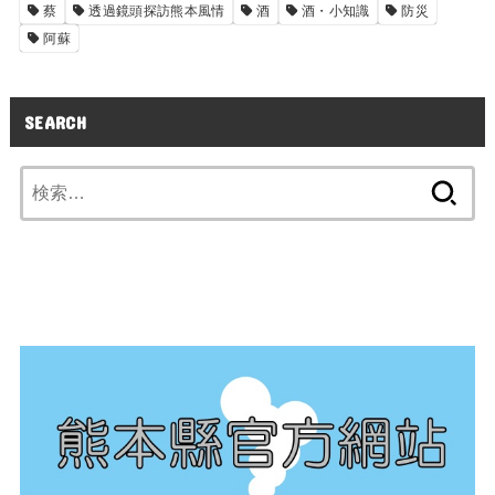
蔡
透過鏡頭探訪熊本風情
酒
酒・小知識
防災
阿蘇
SEARCH
検
索: