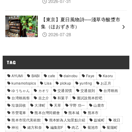
2026-07-31
【東京】夏日風物詩──淺草寺酸漿市
集（ほおずき市）
2026-07-28
TAG
AYUMI
BABI
cafe
dainobu
Faye
Kaoru
kumamotopics
Lisa
pickup
yunting
お正月
ゆうちゃん
カオリ
交通習慣
交通規則
台湾映画
台湾映画祭
吉之介
和菓子
嘗試說熊本腔吧
垃圾回收
大津町
天草
宇野 功一
山鹿市
市營電車
熊本台灣同郷會
熊本城
熊本市
熊本市現代美術館
熊本鮮為人知景點介紹
益城町
祝日
神社
緒方和奈
編集部F
肉乙
菊池市
菊陽町