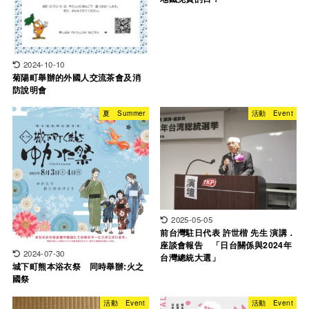
2024-10-10
菊陽町舉辦的外國人交流茶會及消
防說明會
夏 Summer
活動 Event
2025-05-05
前台灣駐日代表 許世楷 先生 演講．
座談會報告 「日台關係與2024年
2024-07-30
台灣總統大選」
城下町熊本浴衣祭 同時舉辦:火之
國祭
活動 Event
活動 Event