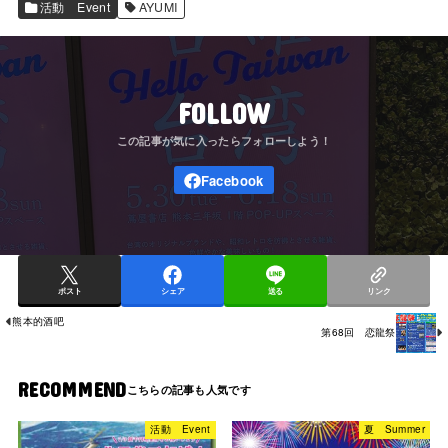
活動 Event
AYUMI
FOLLOW
ポスト
シェア
送る
リンク
熊本的酒吧
第68回 恋龍祭
RECOMMEND
活動 Event
夏 Summer