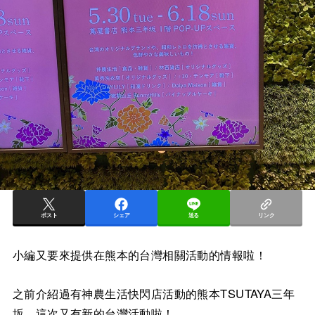
ポスト
シェア
送る
リンク
小編又要來提供在熊本的台灣相關活動的情報啦！
之前介紹過有神農生活快閃店活動的熊本TSUTAYA三年
坂，這次又有新的台灣活動啦！