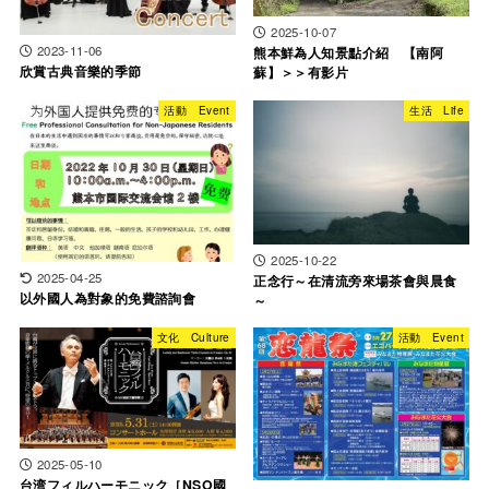
2025-10-07
2023-11-06
熊本鮮為人知景點介紹 【南阿
欣賞古典音樂的季節
蘇】＞＞有影片
活動 Event
生活 Life
2025-10-22
2025-04-25
正念行～在清流旁來場茶會與晨食
以外國人為對象的免費諮詢會
～
文化 Culture
活動 Event
2025-05-10
台湾フィルハーモニック［NSO國