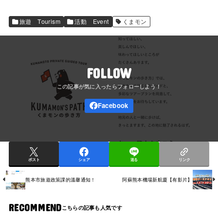
旅遊 Tourism
活動 Event
くまモン
FOLLOW
ポスト
シェア
送る
リンク
熊本市旅遊政策課的溫馨通知！
阿蘇熊本機場新航廈【有影片】
RECOMMEND