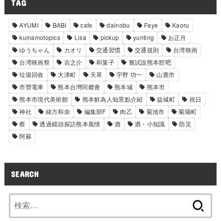
TAG
AYUMI
BABI
cafe
dainobu
Faye
Kaoru
kumamotopics
Lisa
pickup
yunting
お正月
ゆうちゃん
カオリ
交通習慣
交通規則
台湾映画
台湾映画祭
吉之介
和菓子
嘗試說熊本腔吧
垃圾回收
大津町
天草
宇野 功一
山鹿市
市營電車
熊本台灣同郷會
熊本城
熊本市
熊本市現代美術館
熊本鮮為人知景點介紹
益城町
祝日
神社
緒方和奈
編集部F
肉乙
菊池市
菊陽町
蔡
透過鏡頭探訪熊本風情
酒
酒・小知識
防災
阿蘇
SEARCH
検
索: