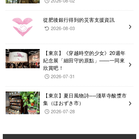
2026-08-02
從肥後銀行得到的災害支援資訊
2026-08-03
【東京】《穿越時空的少女》20週年
紀念展「細田守的原點」——一同來
欣賞吧！
2026-07-31
【東京】夏日風物詩──淺草寺酸漿市
集（ほおずき市）
2026-07-28