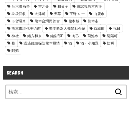
台湾映画祭
吉之介
和菓子
嘗試說熊本腔吧
垃圾回收
大津町
天草
宇野 功一
山鹿市
市營電車
熊本台灣同郷會
熊本城
熊本市
熊本市現代美術館
熊本鮮為人知景點介紹
益城町
祝日
神社
緒方和奈
編集部F
肉乙
菊池市
菊陽町
蔡
透過鏡頭探訪熊本風情
酒
酒・小知識
防災
阿蘇
SEARCH
検
索: