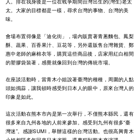
人。排在我身後是一位在戰爭期間台灣出生的(灣生)老太
太。大家的目標都是一樣，尋求台灣的事物、台灣的美
味。
會場布置得像是「迪化街」，場內販賣著青蔥麵包、鳳梨
酥、蔬果、百香果汁、豆花等，另外還販售台灣雜貨、鄭
惠中老師的麻棉衣等，購買這些商品後，店家用紅白相間
的塑膠袋裝著，感覺就像回到台灣的傳統市場。
在座談活動時，當青木小姐說著臺灣的種種，周圍的人點
頭如搗蒜，讓我頓時感受到日本人的眼中，原來台灣人的
印象是如此。
這次活動在熊本市內是第一次舉行，不僅熊本縣民，還有
很多來自九州各地的人前來參加。感受到九州有很多“臺
灣迷”。感謝SUMI，舉辦這樣的台灣活動。也很高興青木
小姐相隔多年回來日本省親，還專程到熊本來演講。