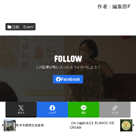
作者：編集部F
活動 Event
FOLLOW
ポスト
シェア
送る
リンク
【Ｍ小編的休日】BLANCO ICE
熊本市國際交流會館
CREAM