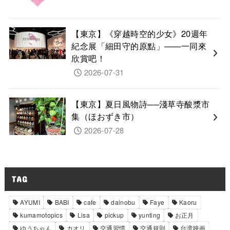
【東京】《穿越時空的少女》20週年
紀念展「細田守的原點」——一同來
欣賞吧！
2026-07-31
【東京】夏日風物詩──淺草寺酸漿市
集（ほおずき市）
2026-07-28
TAG
AYUMI
BABI
cafe
dainobu
Faye
Kaoru
kumamotopics
Lisa
pickup
yunting
お正月
ゆうちゃん
カオリ
交通習慣
交通規則
台湾映画