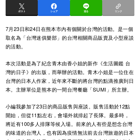
ポスト
シェア
送る
リンク
7月23日和24日在熊本市內有個關於台灣的活動。是一個
取名為「台灣迷俱樂部」的台灣相關商品販賣及小型座談
的活動。
本次活動是為了紀念青木由香小姐的新作《生活圖鑑 台
灣的日子》的出版，而舉辦的活動。青木小姐是一位住在
台灣的日本人作家，近年來不斷的將台灣的點滴推廣到日
本。主辦單位是熊本的一間台灣餐廳「SUMI」所主辦。
小編我參加了23日的商品販售與座談。販售活動於12點
開始，但從11點左右，會場外就排起了長隊。最多時，
將近有100多人排隊等候入場。前來的人有些是想念台灣
的味道的台灣人，也有因為疫情無法前去台灣旅遊的日本