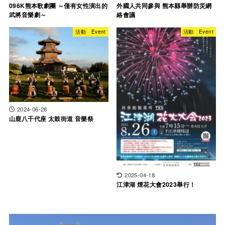
096K熊本歌劇團 ～僅有女性演出的
外國人共同參與 熊本縣舉辦防災網
武將音樂劇～
絡會議
活動 Event
活動 Event
2024-06-28
山鹿八千代座 太鼓街道 音樂祭
2025-04-18
江津湖 煙花大會2023舉行！