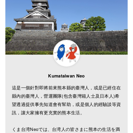
Kumataiwan Neo
這是一個針對即將前來熊本縣的臺灣人，或是已經住在
縣內的臺灣人，營運團隊(包含臺灣籍人士及日本人)希
望透過提供事先知道會有幫助，或是個人的經驗談等資
訊，讓大家擁有更充實的熊本生活。
くま台湾Neoでは、台湾人の皆さまに熊本の生活を満