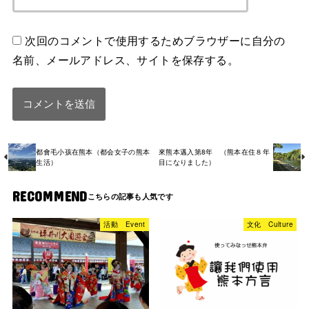
次回のコメントで使用するためブラウザーに自分の
名前、メールアドレス、サイトを保存する。
都會毛小孩在熊本（都会女子の熊本
來熊本邁入第8年 （熊本在住８年
生活）
目になりました）
RECOMMEND
活動 Event
文化 Culture