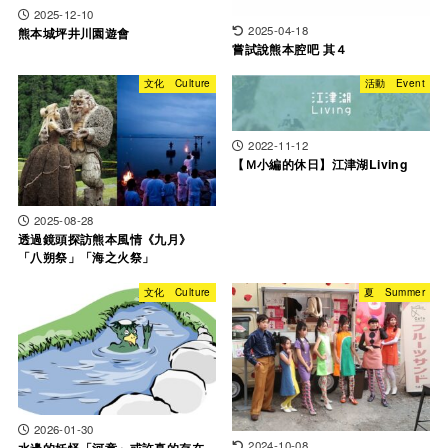
2025-12-10
2025-04-18
熊本城坪井川園遊會
嘗試說熊本腔吧 其４
文化 Culture
活動 Event
2022-11-12
【Ｍ小編的休日】江津湖Living
2025-08-28
透過鏡頭探訪熊本風情《九月》
「八朔祭」「海之火祭」
文化 Culture
夏 Summer
2026-01-30
2024-10-08
水邊的妖怪「河童」或許真的存在