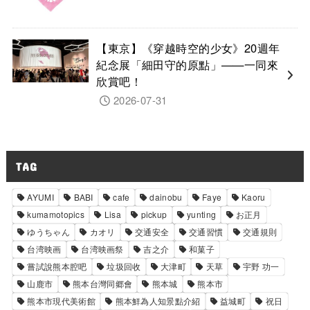
【東京】《穿越時空的少女》20週年
紀念展「細田守的原點」——一同來
欣賞吧！
2026-07-31
TAG
AYUMI
BABI
cafe
dainobu
Faye
Kaoru
kumamotopics
Lisa
pickup
yunting
お正月
ゆうちゃん
カオリ
交通安全
交通習慣
交通規則
台湾映画
台湾映画祭
吉之介
和菓子
嘗試說熊本腔吧
垃圾回收
大津町
天草
宇野 功一
山鹿市
熊本台灣同郷會
熊本城
熊本市
熊本市現代美術館
熊本鮮為人知景點介紹
益城町
祝日