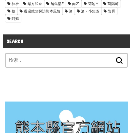
神社
緒方和奈
編集部F
肉乙
菊池市
菊陽町
蔡
透過鏡頭探訪熊本風情
酒
酒・小知識
防災
阿蘇
SEARCH
検
索: