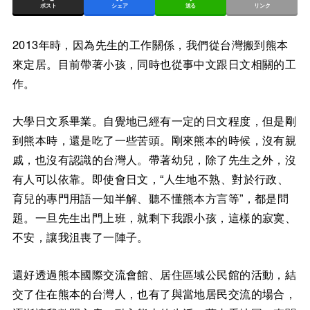
ポスト
シェア
送る
リンク
2013年時，因為先生的工作關係，我們從台灣搬到熊本
來定居。目前帶著小孩，同時也從事中文跟日文相關的工
作。
大學日文系畢業。自覺地已經有一定的日文程度，但是剛
到熊本時，還是吃了一些苦頭。剛來熊本的時候，沒有親
戚，也沒有認識的台灣人。帶著幼兒，除了先生之外，沒
有人可以依靠。即使會日文，“人生地不熟、對於行政、
育兒的專門用語一知半解、聽不懂熊本方言等”，都是問
題。一旦先生出門上班，就剩下我跟小孩，這樣的寂寞、
不安，讓我沮喪了一陣子。
還好透過熊本國際交流會館、居住區域公民館的活動，結
交了住在熊本的台灣人，也有了與當地居民交流的場合，