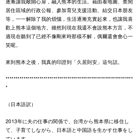
逐漸讓我敞開心扉，融入熊本的生活。藉由看地圖、查閱
居住區域的行政公報、參加育兒支援活動、結交日本朋友
等，一一解除了我的煩惱，生活逐漸充實起來，也讓我喜
歡上熊本這個地方。雖然到現在我還不會說熊本方言，不
過現在聽到了已經不像剛來時那樣不解，偶爾還會會心一
笑呢。
來到熊本之後，我真的印證到「久居則安」這句話。
****************************************************************
*
（日本語訳）
2013年に夫の仕事の関係で、台湾から熊本県に移住し
て、子育てしながら、日本語と中国語を生かす仕事をし
ています。