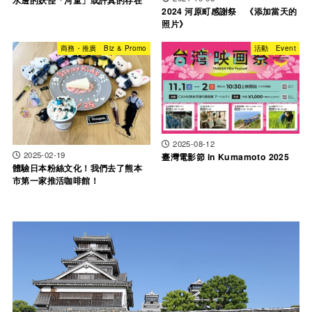
2024 河原町感謝祭 《添加當天的
照片》
商務・推廣 Biz & Promo
活動 Event
2025-08-12
2025-02-19
臺灣電影節 in Kumamoto 2025
體驗日本粉絲文化！我們去了熊本
市第一家推活咖啡館！