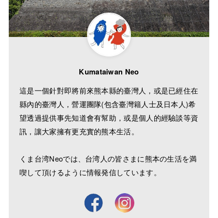
Kumataiwan Neo
這是一個針對即將前來熊本縣的臺灣人，或是已經住在
縣內的臺灣人，營運團隊(包含臺灣籍人士及日本人)希
望透過提供事先知道會有幫助，或是個人的經驗談等資
訊，讓大家擁有更充實的熊本生活。
くま台湾Neoでは、台湾人の皆さまに熊本の生活を満
喫して頂けるように情報発信しています。