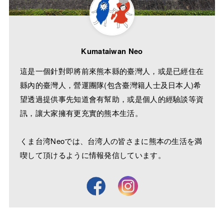
Kumataiwan Neo
這是一個針對即將前來熊本縣的臺灣人，或是已經住在
縣內的臺灣人，營運團隊(包含臺灣籍人士及日本人)希
望透過提供事先知道會有幫助，或是個人的經驗談等資
訊，讓大家擁有更充實的熊本生活。
くま台湾Neoでは、台湾人の皆さまに熊本の生活を満
喫して頂けるように情報発信しています。