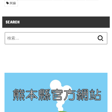
阿蘇
SEARCH
検
索: