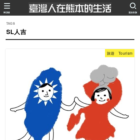
MENU
SEARCH
SL人吉
旅遊 Tourism