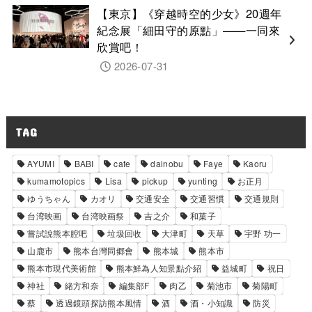
【東京】《穿越時空的少女》20週年
紀念展「細田守的原點」——一同來
欣賞吧！
2026-07-31
TAG
AYUMI
BABI
cafe
dainobu
Faye
Kaoru
kumamotopics
Lisa
pickup
yunting
お正月
ゆうちゃん
カオリ
交通安全
交通習慣
交通規則
台湾映画
台湾映画祭
吉之介
和菓子
嘗試說熊本腔吧
垃圾回收
大津町
天草
宇野 功一
山鹿市
熊本台灣同郷會
熊本城
熊本市
熊本市現代美術館
熊本鮮為人知景點介紹
益城町
祝日
神社
緒方和奈
編集部F
肉乙
菊池市
菊陽町
蔡
透過鏡頭探訪熊本風情
酒
酒・小知識
防災