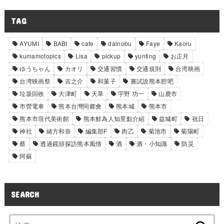
TAG
AYUMI
BABI
cafe
dainobu
Faye
Kaoru
kumamotopics
Lisa
pickup
yunting
お正月
ゆうちゃん
カオリ
交通習慣
交通規則
台湾映画
台湾映画祭
吉之介
和菓子
嘗試說熊本腔吧
垃圾回收
大津町
天草
宇野 功一
山鹿市
市營電車
熊本台灣同郷會
熊本城
熊本市
熊本市現代美術館
熊本鮮為人知景點介紹
益城町
祝日
神社
緒方和奈
編集部F
肉乙
菊池市
菊陽町
蔡
透過鏡頭探訪熊本風情
酒
酒・小知識
防災
阿蘇
SEARCH
検