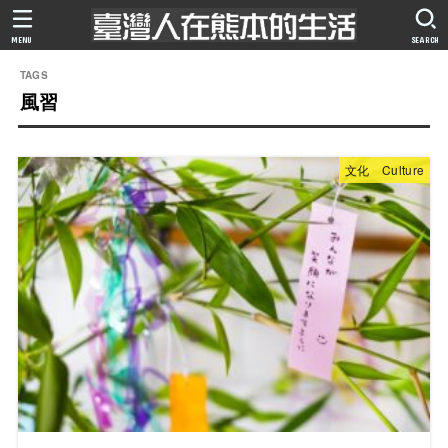
MENU
SEARCH
風習
文化 Culture