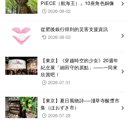
PIECE（航海王）』10座角色銅像
2026-08-02
從肥後銀行得到的災害支援資訊
2026-08-03
【東京】《穿越時空的少女》20週年
紀念展「細田守的原點」——一同來
欣賞吧！
2026-07-31
【東京】夏日風物詩──淺草寺酸漿市
集（ほおずき市）
2026-07-28