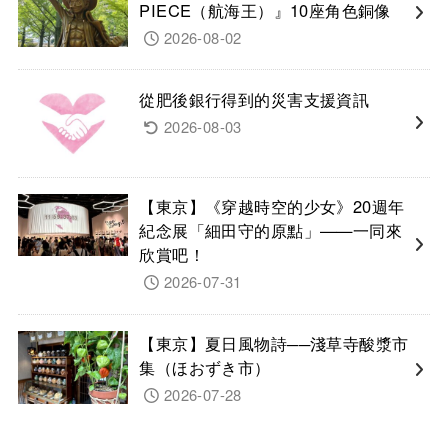
PIECE（航海王）』10座角色銅像
2026-08-02
從肥後銀行得到的災害支援資訊
2026-08-03
【東京】《穿越時空的少女》20週年
紀念展「細田守的原點」——一同來
欣賞吧！
2026-07-31
【東京】夏日風物詩──淺草寺酸漿市
集（ほおずき市）
2026-07-28