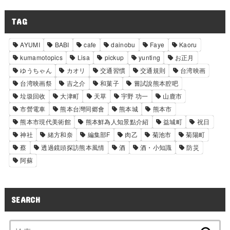
TAG
AYUMI
BABI
cafe
dainobu
Faye
Kaoru
kumamotopics
Lisa
pickup
yunting
お正月
ゆうちゃん
カオリ
交通習慣
交通規則
台湾映画
台湾映画祭
吉之介
和菓子
嘗試說熊本腔吧
垃圾回收
大津町
天草
宇野 功一
山鹿市
市營電車
熊本台灣同郷會
熊本城
熊本市
熊本市現代美術館
熊本鮮為人知景點介紹
益城町
祝日
神社
緒方和奈
編集部F
肉乙
菊池市
菊陽町
蔡
透過鏡頭探訪熊本風情
酒
酒・小知識
防災
阿蘇
SEARCH
検