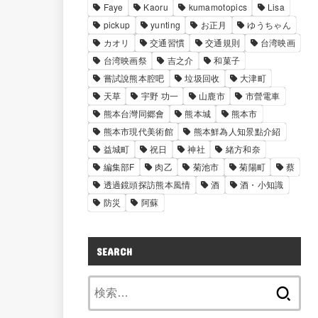
Faye
Kaoru
kumamotopics
Lisa
pickup
yunting
お正月
ゆうちゃん
カオリ
交通習慣
交通規則
台湾映画
台湾映画祭
吉之介
和菓子
嘗試說熊本腔吧
垃圾回收
大津町
天草
宇野 功一
山鹿市
市營電車
熊本台灣同郷會
熊本城
熊本市
熊本市現代美術館
熊本鮮為人知景點介紹
益城町
祝日
神社
緒方和奈
編集部F
肉乙
菊池市
菊陽町
蔡
透過鏡頭探訪熊本風情
酒
酒・小知識
防災
阿蘇
SEARCH
検
索: