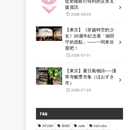
從肥後銀行得到的災害支
援資訊
2026-08-03
【東京】《穿越時空的少
女》20週年紀念展「細田
守的原點」——一同來欣
賞吧！
2026-07-31
【東京】夏日風物詩──淺
草寺酸漿市集（ほおずき
市）
2026-07-28
TAG
AYUMI
BABI
cafe
dainobu