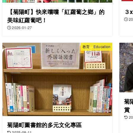
【菊陽町】快來嚐嚐「紅蘿蔔之鄉」的
３
美味紅蘿蔔吧！
20
2026-01-27
教育 Education
菊
賞
20
菊陽町圖書館的多元文化專區
2025-08-11