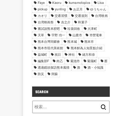
Faye
Kaoru
kumamotopics
Lisa
pickup
yunting
お正月
ゆうちゃん
カオリ
交通習慣
交通規則
台湾映画
台湾映画祭
吉之介
和菓子
嘗試說熊本腔吧
垃圾回收
大津町
天草
宇野 功一
山鹿市
市營電車
熊本台灣同郷會
熊本城
熊本市
熊本市現代美術館
熊本鮮為人知景點介紹
益城町
祝日
神社
緒方和奈
編集部F
肉乙
菊池市
菊陽町
蔡
透過鏡頭探訪熊本風情
酒
酒・小知識
防災
阿蘇
SEARCH
検
索: