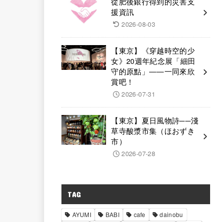
從肥後銀行得到的災害支
援資訊
2026-08-03
【東京】《穿越時空的少
女》20週年紀念展「細田
守的原點」——一同來欣
賞吧！
2026-07-31
【東京】夏日風物詩──淺
草寺酸漿市集（ほおずき
市）
2026-07-28
TAG
AYUMI
BABI
cafe
dainobu