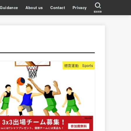
Guidance
About us
Contact
Privacy
SEARCH
體育運動 Sports