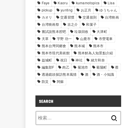
Faye
Kaoru
kumamotopics
Lisa
pickup
yunting
お正月
ゆうちゃん
カオリ
交通習慣
交通規則
台湾映画
台湾映画祭
吉之介
和菓子
嘗試說熊本腔吧
垃圾回收
大津町
天草
宇野 功一
山鹿市
市營電車
熊本台灣同郷會
熊本城
熊本市
熊本市現代美術館
熊本鮮為人知景點介紹
益城町
祝日
神社
緒方和奈
編集部F
肉乙
菊池市
菊陽町
蔡
透過鏡頭探訪熊本風情
酒
酒・小知識
防災
阿蘇
SEARCH
検
索: