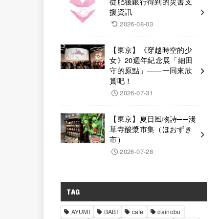
從肥後銀行得到的災害支
援資訊
2026-08-03
【東京】《穿越時空的少
女》20週年紀念展「細田
守的原點」——一同來欣
賞吧！
2026-07-31
【東京】夏日風物詩──淺
草寺酸漿市集（ほおずき
市）
2026-07-28
TAG
AYUMI
BABI
cafe
dainobu