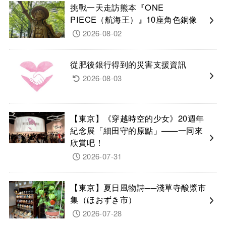
挑戰一天走訪熊本『ONE
PIECE（航海王）』10座角色銅像
2026-08-02
從肥後銀行得到的災害支援資訊
2026-08-03
【東京】《穿越時空的少女》20週年
紀念展「細田守的原點」——一同來
欣賞吧！
2026-07-31
【東京】夏日風物詩──淺草寺酸漿市
集（ほおずき市）
2026-07-28