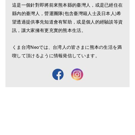
這是一個針對即將前來熊本縣的臺灣人，或是已經住在
縣內的臺灣人，營運團隊(包含臺灣籍人士及日本人)希
望透過提供事先知道會有幫助，或是個人的經驗談等資
訊，讓大家擁有更充實的熊本生活。
くま台湾Neoでは、台湾人の皆さまに熊本の生活を満
喫して頂けるように情報発信しています。