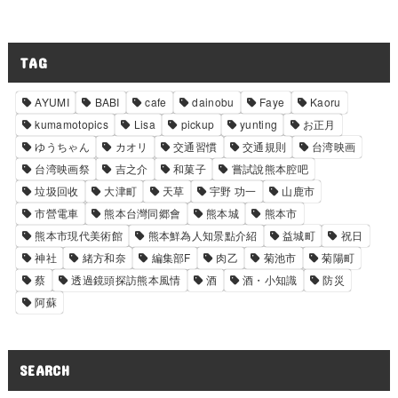
TAG
AYUMI
BABI
cafe
dainobu
Faye
Kaoru
kumamotopics
Lisa
pickup
yunting
お正月
ゆうちゃん
カオリ
交通習慣
交通規則
台湾映画
台湾映画祭
吉之介
和菓子
嘗試說熊本腔吧
垃圾回收
大津町
天草
宇野 功一
山鹿市
市營電車
熊本台灣同郷會
熊本城
熊本市
熊本市現代美術館
熊本鮮為人知景點介紹
益城町
祝日
神社
緒方和奈
編集部F
肉乙
菊池市
菊陽町
蔡
透過鏡頭探訪熊本風情
酒
酒・小知識
防災
阿蘇
SEARCH