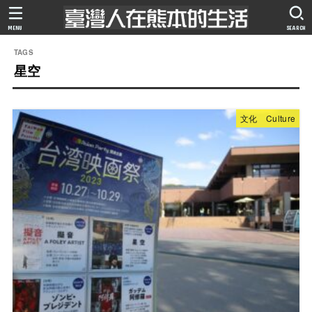
MENU
SEARCH
星空
文化 Culture