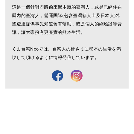
這是一個針對即將前來熊本縣的臺灣人，或是已經住在
縣內的臺灣人，營運團隊(包含臺灣籍人士及日本人)希
望透過提供事先知道會有幫助，或是個人的經驗談等資
訊，讓大家擁有更充實的熊本生活。
くま台湾Neoでは、台湾人の皆さまに熊本の生活を満
喫して頂けるように情報発信しています。