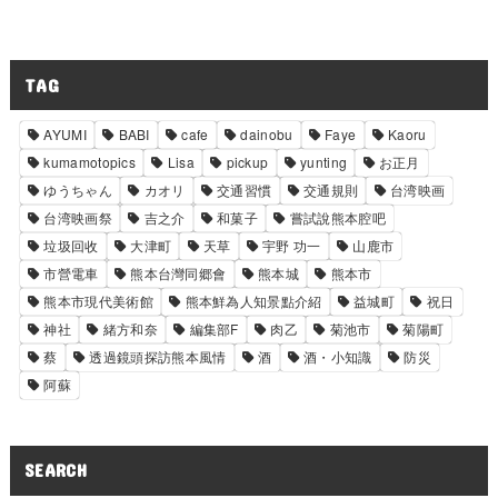
TAG
AYUMI
BABI
cafe
dainobu
Faye
Kaoru
kumamotopics
Lisa
pickup
yunting
お正月
ゆうちゃん
カオリ
交通習慣
交通規則
台湾映画
台湾映画祭
吉之介
和菓子
嘗試說熊本腔吧
垃圾回收
大津町
天草
宇野 功一
山鹿市
市營電車
熊本台灣同郷會
熊本城
熊本市
熊本市現代美術館
熊本鮮為人知景點介紹
益城町
祝日
神社
緒方和奈
編集部F
肉乙
菊池市
菊陽町
蔡
透過鏡頭探訪熊本風情
酒
酒・小知識
防災
阿蘇
SEARCH