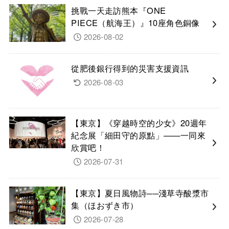
挑戰一天走訪熊本『ONE
PIECE（航海王）』10座角色銅像
2026-08-02
從肥後銀行得到的災害支援資訊
2026-08-03
【東京】《穿越時空的少女》20週年
紀念展「細田守的原點」——一同來
欣賞吧！
2026-07-31
【東京】夏日風物詩──淺草寺酸漿市
集（ほおずき市）
2026-07-28