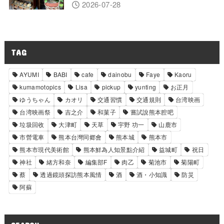
2026-07-28
TAG
AYUMI
BABI
cafe
dainobu
Faye
Kaoru
kumamotopics
Lisa
pickup
yunting
お正月
ゆうちゃん
カオリ
交通習慣
交通規則
台湾映画
台湾映画祭
吉之介
和菓子
嘗試說熊本腔吧
垃圾回收
大津町
天草
宇野 功一
山鹿市
市營電車
熊本台灣同郷會
熊本城
熊本市
熊本市現代美術館
熊本鮮為人知景點介紹
益城町
祝日
神社
緒方和奈
編集部F
肉乙
菊池市
菊陽町
蔡
透過鏡頭探訪熊本風情
酒
酒・小知識
防災
阿蘇