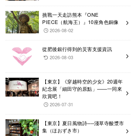
挑戰一天走訪熊本『ONE
PIECE（航海王）』10座角色銅像
2026-08-02
從肥後銀行得到的災害支援資訊
2026-08-03
【東京】《穿越時空的少女》20週年
紀念展「細田守的原點」——一同來
欣賞吧！
2026-07-31
【東京】夏日風物詩──淺草寺酸漿市
集（ほおずき市）