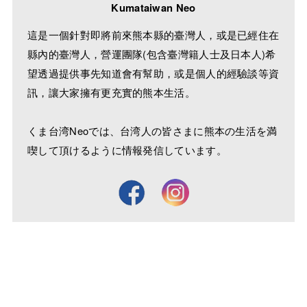
Kumataiwan Neo
這是一個針對即將前來熊本縣的臺灣人，或是已經住在
縣內的臺灣人，營運團隊(包含臺灣籍人士及日本人)希
望透過提供事先知道會有幫助，或是個人的經驗談等資
訊，讓大家擁有更充實的熊本生活。
くま台湾Neoでは、台湾人の皆さまに熊本の生活を満
喫して頂けるように情報発信しています。