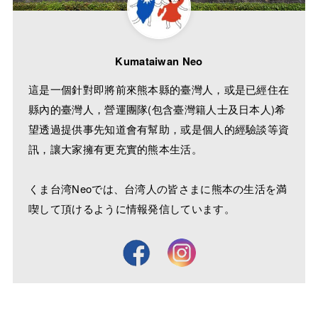
Kumataiwan Neo
這是一個針對即將前來熊本縣的臺灣人，或是已經住在
縣內的臺灣人，營運團隊(包含臺灣籍人士及日本人)希
望透過提供事先知道會有幫助，或是個人的經驗談等資
訊，讓大家擁有更充實的熊本生活。
くま台湾Neoでは、台湾人の皆さまに熊本の生活を満
喫して頂けるように情報発信しています。