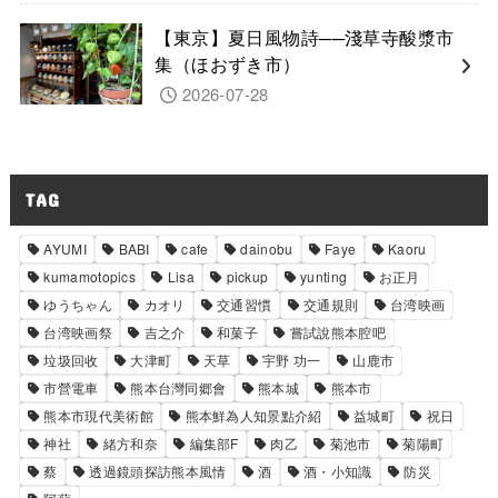
【東京】夏日風物詩──淺草寺酸漿市
集（ほおずき市）
2026-07-28
TAG
AYUMI
BABI
cafe
dainobu
Faye
Kaoru
kumamotopics
Lisa
pickup
yunting
お正月
ゆうちゃん
カオリ
交通習慣
交通規則
台湾映画
台湾映画祭
吉之介
和菓子
嘗試說熊本腔吧
垃圾回收
大津町
天草
宇野 功一
山鹿市
市營電車
熊本台灣同郷會
熊本城
熊本市
熊本市現代美術館
熊本鮮為人知景點介紹
益城町
祝日
神社
緒方和奈
編集部F
肉乙
菊池市
菊陽町
蔡
透過鏡頭探訪熊本風情
酒
酒・小知識
防災