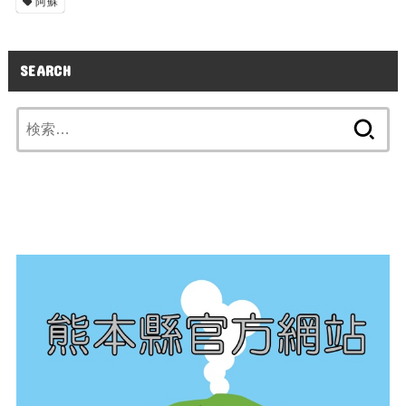
阿蘇
SEARCH
検
索: