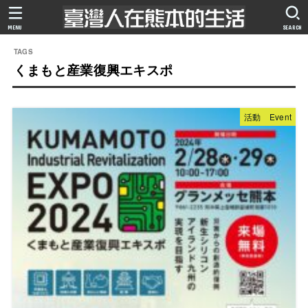
MENU
SEARCH
くまもと産業復興エキスポ
活動 Event