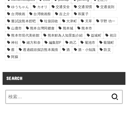
ゆうちゃん
カオリ
交通安全
交通習慣
交通規則
台湾映画
台湾映画祭
吉之介
和菓子
嘗試說熊本腔吧
垃圾回收
大津町
天草
宇野 功一
山鹿市
熊本台灣同郷會
熊本城
熊本市
熊本市現代美術館
熊本鮮為人知景點介紹
益城町
祝日
神社
緒方和奈
編集部F
肉乙
菊池市
菊陽町
蔡
透過鏡頭探訪熊本風情
酒
酒・小知識
防災
阿蘇
SEARCH
検
索: