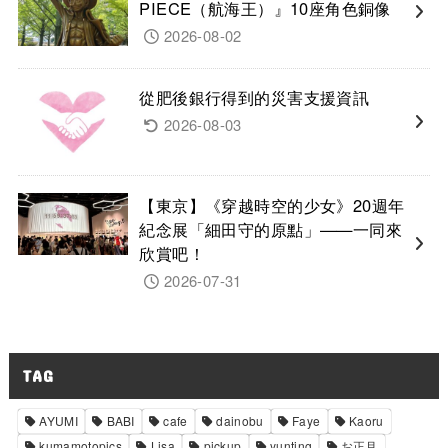
PIECE（航海王）』10座角色銅像
2026-08-02
從肥後銀行得到的災害支援資訊
2026-08-03
【東京】《穿越時空的少女》20週年
紀念展「細田守的原點」——一同來
欣賞吧！
2026-07-31
TAG
AYUMI
BABI
cafe
dainobu
Faye
Kaoru
kumamotopics
Lisa
pickup
yunting
お正月