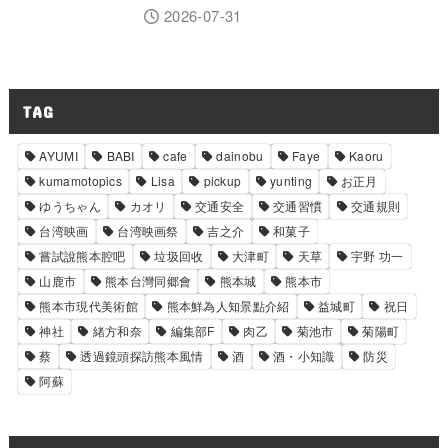
2026-07-31
TAG
AYUMI
BABI
cafe
dainobu
Faye
Kaoru
kumamotopics
Lisa
pickup
yunting
お正月
ゆうちゃん
カオリ
交通安全
交通習慣
交通規則
台湾映画
台湾映画祭
吉之介
和菓子
嘗試說熊本腔吧
垃圾回收
大津町
天草
宇野 功一
山鹿市
熊本台灣同郷會
熊本城
熊本市
熊本市現代美術館
熊本鮮為人知景點介紹
益城町
祝日
神社
緒方和奈
編集部F
肉乙
菊池市
菊陽町
蔡
透過鏡頭探訪熊本風情
酒
酒・小知識
防災
阿蘇