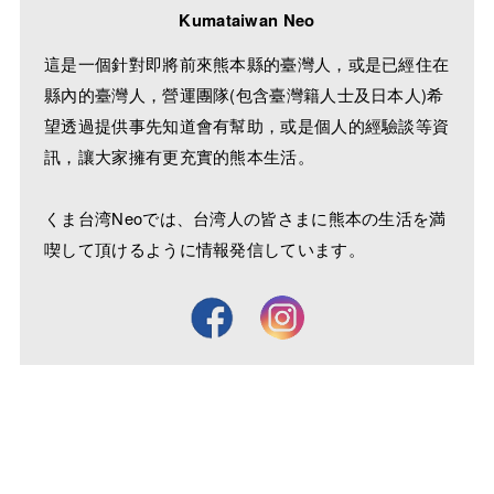
Kumataiwan Neo
這是一個針對即將前來熊本縣的臺灣人，或是已經住在
縣內的臺灣人，營運團隊(包含臺灣籍人士及日本人)希
望透過提供事先知道會有幫助，或是個人的經驗談等資
訊，讓大家擁有更充實的熊本生活。
くま台湾Neoでは、台湾人の皆さまに熊本の生活を満
喫して頂けるように情報発信しています。