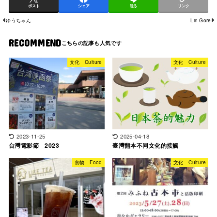
ポスト
シェア
送る
リンク
ゆうちゃん
Lin Gore
RECOMMEND
文化 Culture
文化 Culture
2023-11-25
2025-04-18
台灣電影節 2023
臺灣熊本不同文化的接觸
食物 Food
文化 Culture