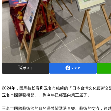
ポスト
シェア
2024年，因馬拉松賽與玉名市結緣的「日本台灣文化藝術
玉名市國際藝術節」。到今年已經邁向第三屆了。
玉名市國際藝術節的目的是希望透過音樂、藝術的交流，跨