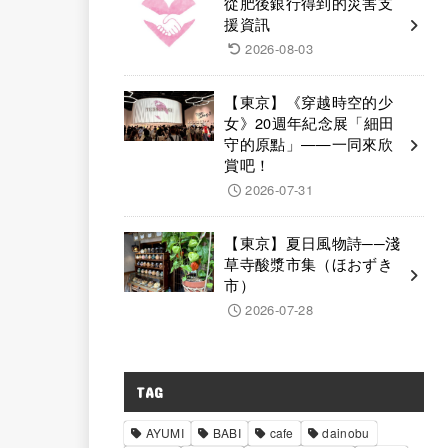
從肥後銀行得到的災害支
援資訊
2026-08-03
【東京】《穿越時空的少
女》20週年紀念展「細田
守的原點」——一同來欣
賞吧！
2026-07-31
【東京】夏日風物詩──淺
草寺酸漿市集（ほおずき
市）
2026-07-28
TAG
AYUMI
BABI
cafe
dainobu