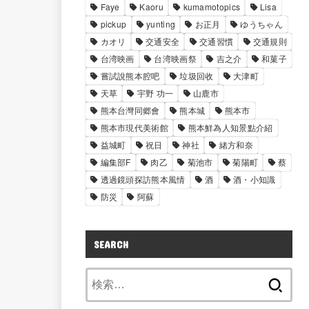
Faye
Kaoru
kumamotopics
Lisa
pickup
yunting
お正月
ゆうちゃん
カオリ
交通安全
交通習慣
交通規則
台湾映画
台湾映画祭
吉之介
和菓子
嘗試說熊本腔吧
垃圾回收
大津町
天草
宇野 功一
山鹿市
熊本台灣同郷會
熊本城
熊本市
熊本市現代美術館
熊本鮮為人知景點介紹
益城町
祝日
神社
緒方和奈
編集部F
肉乙
菊池市
菊陽町
蔡
透過鏡頭探訪熊本風情
酒
酒・小知識
防災
阿蘇
SEARCH
検
索: