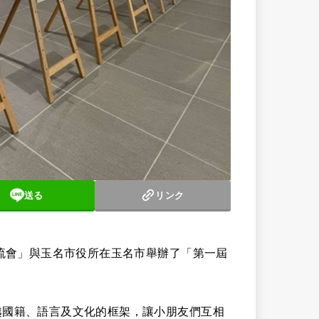
送る
リンク
交流會」與玉名市役所在玉名市舉辦了「第一屆
越國籍、語言及文化的框架，讓小朋友們互相