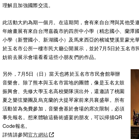
理解且加強國際交流。
此活動大約為期一個月。在這期間，會有來自台灣與其他受
年繪畫展有來自台灣嘉義市的四所中小學（精忠國小、蘭潭
小學（新豐國小、新湖國小）及馬來西亞的檳城雙溪里蒙光華國
於玉名市公所一樓市民大廳公開展示，並於7月5日於玉名市
妨前去展示會場看看這些小朋友們的作品。
另外，7月5日（日）當天也將於玉名市市民會館舉辦
音樂會。除了熊本與玉名市當地的團體，像是玉名太鼓
振興會、先修大學玉名高校樂隊演出外，還邀請了桃園
夏之樂弦樂團及烏克蘭的大提琴家前來共襄盛舉。所有
活動皆為免費參加，音樂會基於會場的席次限制，必須
事先報名。想來體驗這藝術盛宴的朋友，可以掃描QR
Code報名。
詳情請參閱
官方網站