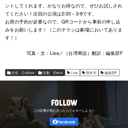
ントしてくれます。かなりお得なので、ぜひお試しされ
てください！次回の公演は2/20～3/8です。
お席の予約が必要なので、QRコードから事前の申し込
みをお願いします！（このチラシは劇場においてありま
す！）
写真・文：Lisa／（台湾華語）翻訳：編集部F
文化 Culture
活動 Event
Lisa
熊本市
編集部F
FOLLOW