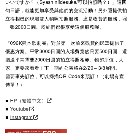
いいですか？（Syashiniidesuka/可以拍照嗎？）」這四
句日語，就能更加享受與他們的交流活動！另外還提供拍
立得相機的現場雙人獨照拍照服務。這是收費的服務，照
一張2000日圓。粉絲們都很享受這個服務喔。
『096K熊本歌劇團』對於第一次前來觀賞的民眾提供了
優惠方案。平常3000日圓的入場費竟然只要500日圓，還
贈送平常需要2000日圓的拍立得照相券。物超所值，大
家一定要來看看！下一期的公演將在2/20～3/8展開。
需要事先訂位，可以掃描QR Code來預訂！（劇場有宣
傳單！）
■
HP（繁體中文）
■
Youtube
■
Instagram