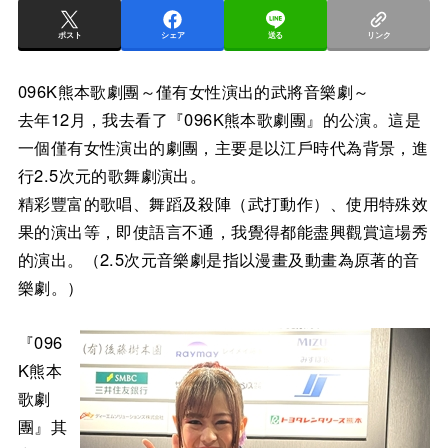
ポスト
シェア
送る
リンク
096K熊本歌劇團～僅有女性演出的武將音樂劇～
去年12月，我去看了『096K熊本歌劇團』的公演。這是
一個僅有女性演出的劇團，主要是以江戶時代為背景，進
行2.5次元的歌舞劇演出。
精彩豐富的歌唱、舞蹈及殺陣（武打動作）、使用特殊效
果的演出等，即使語言不通，我覺得都能盡興觀賞這場秀
的演出。（2.5次元音樂劇是指以漫畫及動畫為原著的音
樂劇。）
『096
K熊本
歌劇
團』其