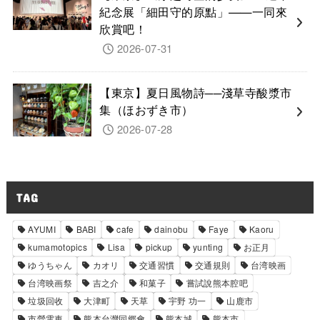
紀念展「細田守的原點」——一同來
欣賞吧！
2026-07-31
【東京】夏日風物詩──淺草寺酸漿市
集（ほおずき市）
2026-07-28
TAG
AYUMI
BABI
cafe
dainobu
Faye
Kaoru
kumamotopics
Lisa
pickup
yunting
お正月
ゆうちゃん
カオリ
交通習慣
交通規則
台湾映画
台湾映画祭
吉之介
和菓子
嘗試說熊本腔吧
垃圾回收
大津町
天草
宇野 功一
山鹿市
市營電車
熊本台灣同郷會
熊本城
熊本市