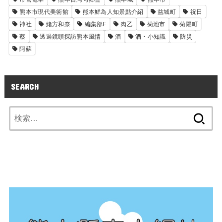
熊本市現代美術館
熊本鮮為人知景點介紹
益城町
祝日
神社
緒方和奈
編集部F
肉乙
菊池市
菊陽町
蔡
透過鏡頭探訪熊本風情
酒
酒・小知識
防災
阿蘇
SEARCH
検
索: