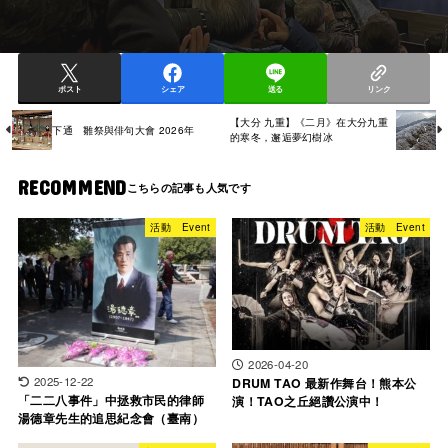
ポスト
シェア
送る
リンク
【大分 九重】《二月》在大分九重
下通 雛祭與俳句大會 2026年
的寒冬，邂逅夢幻樹冰
RECOMMEND
活動 Event
活動 Event
2026-04-20
2025-12-22
DRUM TAO 最新作舞台！熊本公
「二二八事件」中拯救市民的律師
演！TAO之丘絕讚公演中！
湯德章先生的追思紀念會（臺南）