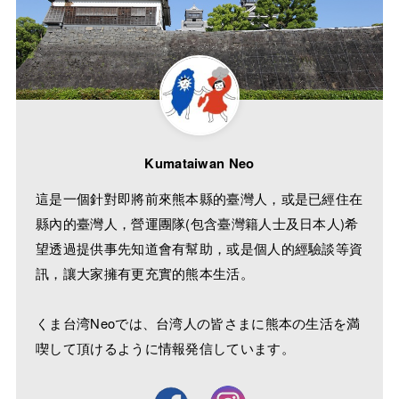
Kumataiwan Neo
這是一個針對即將前來熊本縣的臺灣人，或是已經住在
縣內的臺灣人，營運團隊(包含臺灣籍人士及日本人)希
望透過提供事先知道會有幫助，或是個人的經驗談等資
訊，讓大家擁有更充實的熊本生活。
くま台湾Neoでは、台湾人の皆さまに熊本の生活を満
喫して頂けるように情報発信しています。