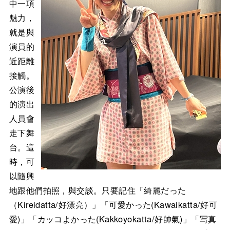
中一項
魅力，
就是與
演員的
近距離
接觸。
公演後
的演出
人員會
走下舞
台。這
時，可
以隨興
地跟他們拍照，與交談。只要記住「綺麗だった
（Kireidatta/好漂亮）」「可愛かった(Kawaikatta/好可
愛)」「カッコよかった(Kakkoyokatta/好帥氣)」「写真