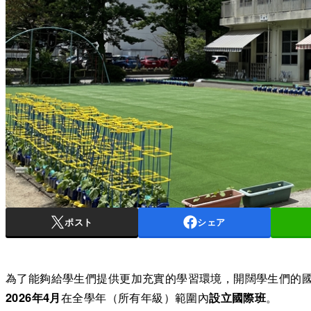
ポスト
シェア
為了能夠給學生們提供更加充實的學習環境，開闊學生們的
2026年4月
在全學年（所有年級）範圍內
設立國際班
。