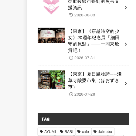
從肥後銀行得到的災害支
援資訊
2026-08-03
【東京】《穿越時空的少
女》20週年紀念展「細田
守的原點」——一同來欣
賞吧！
2026-07-31
【東京】夏日風物詩──淺
草寺酸漿市集（ほおずき
市）
2026-07-28
TAG
AYUMI
BABI
cafe
dainobu