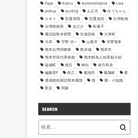
Faye
Kaoru
kumamotopics
Lisa
pickup
yunting
お正月
ゆうちゃん
カオリ
交通習慣
交通規則
台湾映画
台湾映画祭
吉之介
和菓子
嘗試說熊本腔吧
垃圾回收
大津町
天草
宇野 功一
山鹿市
市營電車
熊本台灣同郷會
熊本城
熊本市
熊本市現代美術館
熊本鮮為人知景點介紹
益城町
祝日
神社
緒方和奈
編集部F
肉乙
菊池市
菊陽町
蔡
透過鏡頭探訪熊本風情
酒
酒・小知識
防災
阿蘇
SEARCH
検
索: