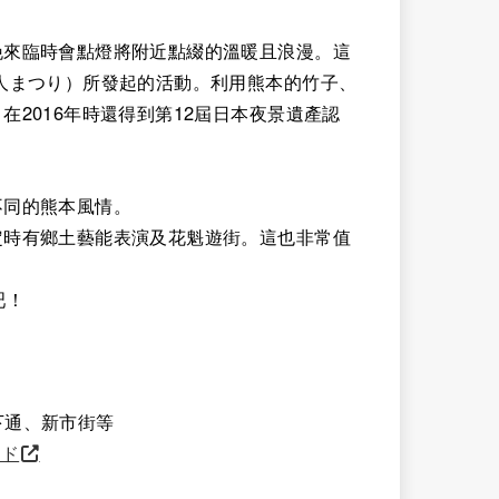
晚來臨時會點燈將附近點綴的溫暖且浪漫。這
人まつり）所發起的活動。利用熊本的竹子、
2016年時還得到第12屆日本夜景遺產認
不同的熊本風情。
定時有鄉土藝能表演及花魁遊街。這也非常值
吧！
、下通、新市街等
イド