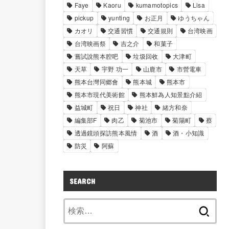
Faye
Kaoru
kumamotopics
Lisa
pickup
yunting
お正月
ゆうちゃん
カオリ
交通習慣
交通規則
台湾映画
台湾映画祭
吉之介
和菓子
嘗試說熊本腔吧
垃圾回收
大津町
天草
宇野 功一
山鹿市
市營電車
熊本台灣同郷會
熊本城
熊本市
熊本市現代美術館
熊本鮮為人知景點介紹
益城町
祝日
神社
緒方和奈
編集部F
肉乙
菊池市
菊陽町
蔡
透過鏡頭探訪熊本風情
酒
酒・小知識
防災
阿蘇
SEARCH
検
索: