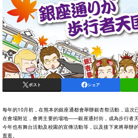
ポスト
シェア
每年的10月初，在熊本的銀座通都會舉辦銀杏祭活動，這次已
在會場附近，會將主要的場地——銀座通封街，成為步行者
今年也有舞台活動及校園的宣傳活動等，以及接下來將舉辦
逛逛。