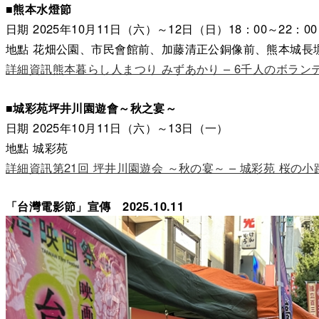
■熊本水燈節
日期 2025年10月11日（六）～12日（日）18：00～22：00
地點 花畑公園、市民會館前、加藤清正公銅像前、熊本城長
詳細資訊熊本暮らし人まつり みずあかり – 6千人のボラ
■城彩苑坪井川園遊會～秋之宴～
日期 2025年10月11日（六）～13日（一）
地點 城彩苑
詳細資訊第21回 坪井川園遊会 ～秋の宴～ – 城彩苑 桜の
「台灣電影節」宣傳 2025.10.11