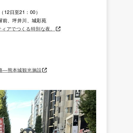
（12日至21：00）
塀前、坪井川、城彩苑
ンティアでつくる特別な夜。
小路―熊本城観光施設