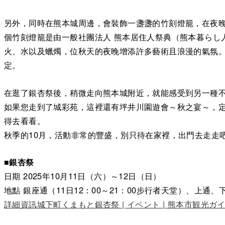
另外，同時在熊本城周邊，會裝飾一盞盞的竹刻燈籠，在夜
個竹刻燈籠是由一般社團法人 熊本居住人祭典（熊本暮らし
火、水以及蠟燭，位秋天的夜晚增添許多藝術且浪漫的氣氛。在
定。
在逛了銀杏祭後，稍微走向熊本城附近，就能感受到另一種
如果您走到了城彩苑，這裡還有坪井川園遊會～秋之宴～，
得去看看。
秋季的10月，活動非常的豐盛，別只待在家裡，出門去走走
■銀杏祭
日期 2025年10月11日（六）～12日（日）
地點 銀座通（11日12：00～21：00步行者天堂）、上通
詳細資訊城下町くまもと銀杏祭 | イベント | 熊本市観光ガ