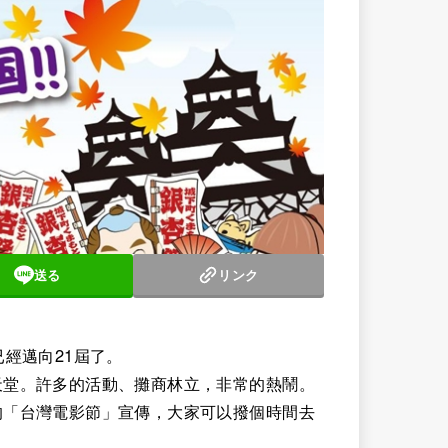
送る
リンク
經邁向21屆了。
天堂。許多的活動、攤商林立，非常的熱鬧。
的「台灣電影節」宣傳，大家可以撥個時間去