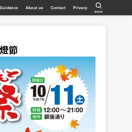
Guidance
About us
Contact
Privacy
SEARCH
燈節