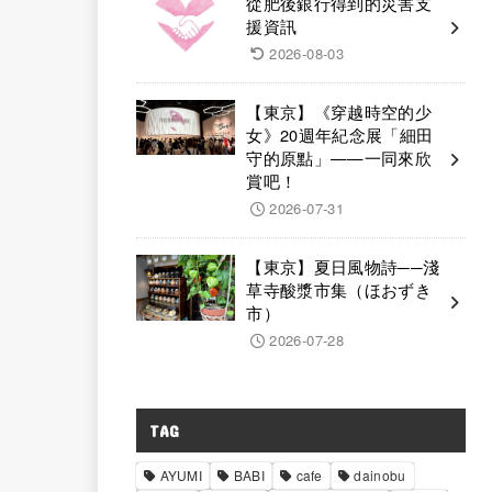
從肥後銀行得到的災害支
援資訊
2026-08-03
【東京】《穿越時空的少
女》20週年紀念展「細田
守的原點」——一同來欣
賞吧！
2026-07-31
【東京】夏日風物詩──淺
草寺酸漿市集（ほおずき
市）
2026-07-28
TAG
AYUMI
BABI
cafe
dainobu