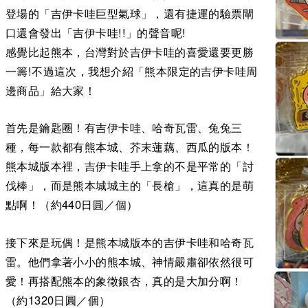
登場的「吉伊卡哇巨型氣球」，還有捷運的驗票閘
口還會發出「吉伊卡哇!!」的聲音呢!
感覺比起熊本，台灣對於吉伊卡哇的喜愛還要更勝
一籌!不過這次，我想介紹「熊本限定的吉伊卡哇周
邊商品」給大家！
首先是鑰匙圈！有吉伊卡哇、哈奇瓦雷、兔兔三
種，每一款都有熊本城、芥末蓮藕、西瓜的版本！
熊本城版本裡，吉伊卡哇手上拿的不是平常的「討
伐棒」，而是熊本城城主的「長槍」，這真的是萌
點啊！（約440日圓／個）
接下來是玩偶！是熊本城版本的吉伊卡哇和哈奇瓦
雷。他們拿著小小的熊本城、神情嚴肅卻依然很可
愛！再搭配熊本的象徵銀杏，真的是大加分啊！
（約1320日圓／個）