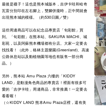
最後是襪子！這也是熊本城版本，吉伊卡哇和哈奇
瓦雷分別印在左右腳上，雙腳併攏時，正中間就會
出現熊本城的模樣。（約530日圓／雙）
這些周邊商品可以在紀念品專賣店「旬彩館」買
到。「旬彩館」在熊本站、SAKURA MACHI、城
彩苑，以及阿蘇熊本機場都有分店。大家一定要去
找找看！（此外，格林主題樂園(Greenland)、高速
公路休息站以及動植物園等地也有販售一部分商
品。）
另外，熊本站 Amu Plaza 六樓的「KIDDY
LAND」是動漫角色商品的專賣店！裡面有很多可
愛的「吉伊卡哇」周邊商品，非常推薦！一定要去
看看喔！
（☆KIDDY LAND 熊本Amu Plaza店裡，還有美