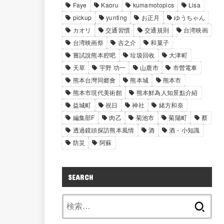
Faye
Kaoru
kumamotopics
Lisa
pickup
yunting
お正月
ゆうちゃん
カオリ
交通習慣
交通規則
台湾映画
台湾映画祭
吉之介
和菓子
嘗試說熊本腔吧
垃圾回收
大津町
天草
宇野 功一
山鹿市
市營電車
熊本台灣同郷會
熊本城
熊本市
熊本市現代美術館
熊本鮮為人知景點介紹
益城町
祝日
神社
緒方和奈
編集部F
肉乙
菊池市
菊陽町
蔡
透過鏡頭探訪熊本風情
酒
酒・小知識
防災
阿蘇
SEARCH
検
索: