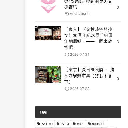
從肥後銀行得到的災害支
援資訊
2026-08-03
【東京】《穿越時空的少
女》20週年紀念展「細田
守的原點」——一同來欣
賞吧！
2026-07-31
【東京】夏日風物詩──淺
草寺酸漿市集（ほおずき
市）
2026-07-28
TAG
AYUMI
BABI
cafe
dainobu