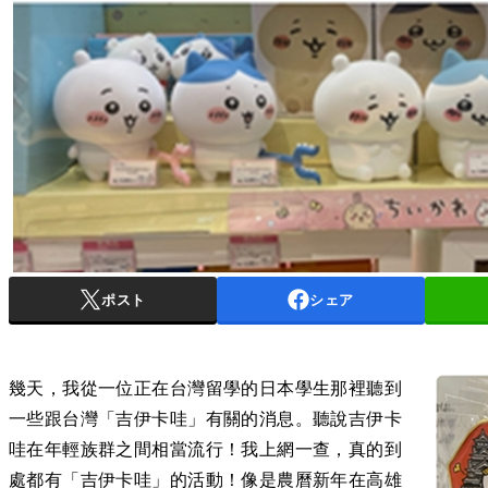
ポスト
シェア
幾天，我從一位正在台灣留學的日本學生那裡聽到
一些跟台灣「吉伊卡哇」有關的消息。聽說吉伊卡
哇在年輕族群之間相當流行！我上網一查，真的到
處都有「吉伊卡哇」的活動！像是農曆新年在高雄