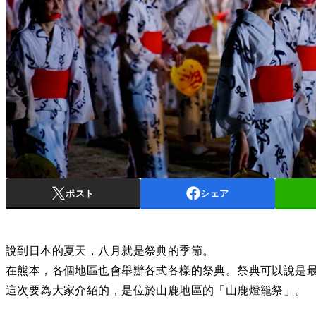
ポスト
シェア
說到日本的夏天，八月就是祭典的季節。
在熊本，各個地區也會舉辦各式各樣的祭典。祭典可以說是
這次要為大家介紹的，是位於山鹿地區的「山鹿燈籠祭」。