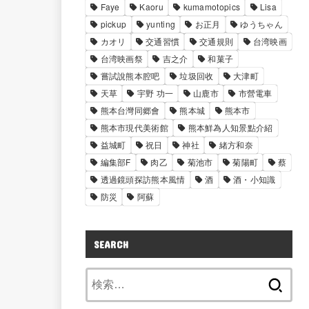
Faye
Kaoru
kumamotopics
Lisa
pickup
yunting
お正月
ゆうちゃん
カオリ
交通習慣
交通規則
台湾映画
台湾映画祭
吉之介
和菓子
嘗試說熊本腔吧
垃圾回收
大津町
天草
宇野 功一
山鹿市
市營電車
熊本台灣同郷會
熊本城
熊本市
熊本市現代美術館
熊本鮮為人知景點介紹
益城町
祝日
神社
緒方和奈
編集部F
肉乙
菊池市
菊陽町
蔡
透過鏡頭探訪熊本風情
酒
酒・小知識
防災
阿蘇
SEARCH
検
索: