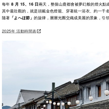
每年
8 月 15、16 日
兩天，整個山鹿都會被夢幻般的燈火點
其中最壯觀的，就是頭戴金色燈籠、穿著統一浴衣、約一千
隨著
「よへほ節」
的旋律，層層光圈交織成美麗的景象，引
2025年 活動時間表