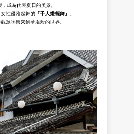
綴，成為代表夏日的美景。
名女性優雅起舞的
「千人燈籠舞」
。
領觀眾彷彿來到夢境般的世界。