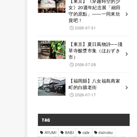
【東京】《穿越時空的少
女》20週年紀念展「細田
守的原點」——一同來欣
賞吧！
2026-07-31
【東京】夏日風物詩──淺
草寺酸漿市集（ほおずき
市）
2026-07-28
【福岡縣】八女福島商家
町的白牆老街
2026-07-17
TAG
AYUMI
BABI
cafe
dainobu