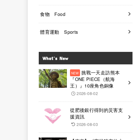
食物 Food
體育運動 Sports
What’s New
挑戰一天走訪熊本
『ONE PIECE（航海
王）』10座角色銅像
2026-08-02
從肥後銀行得到的災害支
援資訊
2026-08-03