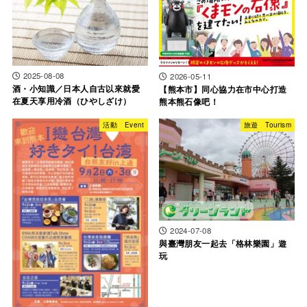
2025-08-08
2026-05-11
酒・小知識／日本人自古以來就愛
【熊本市】同心協力在市中心打造
在夏天享用冷酒（ひやしざけ）
熊本熊石像吧！
活動 Event
旅遊 Tourism
2024-07-08
與臺灣朋友一起去「格林樂園」遊
玩