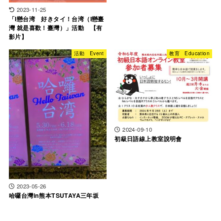
2023-11-25
「I戀台湾 好きタイ！台湾（I戀臺
灣 就是喜歡！臺灣）」活動 【有
影片】
活動 Event
教育 Education
2024-09-10
初級日語線上教室說明會
2023-05-26
哈囉台灣in熊本TSUTAYA三年坂