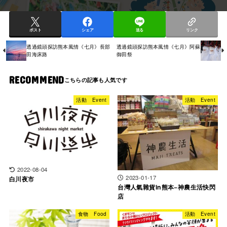
ポスト
シェア
送る
リンク
透過鏡頭探訪熊本風情《七月》長部
透過鏡頭探訪熊本風情《七月》阿蘇
田海床路
御田祭
RECOMMEND
活動 Event
活動 Event
2022-08-04
2023-01-17
白川夜市
台灣人氣雜貨in熊本−神農生活快閃
店
食物 Food
活動 Event