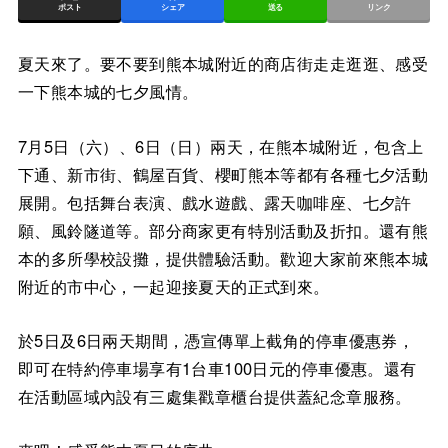
ポスト
シェア
送る
リンク
夏天來了。要不要到熊本城附近的商店街走走逛逛、感受
一下熊本城的七夕風情。
7月5日（六）、6日（日）兩天，在熊本城附近，包含上
下通、新市街、鶴屋百貨、櫻町熊本等都有各種七夕活動
展開。包括舞台表演、戲水遊戲、露天咖啡座、七夕許
願、風鈴隧道等。部分商家更有特別活動及折扣。還有熊
本的多所學校設攤，提供體驗活動。歡迎大家前來熊本城
附近的市中心，一起迎接夏天的正式到來。
於5日及6日兩天期間，憑宣傳單上截角的停車優惠券，
即可在特約停車場享有1台車100日元的停車優惠。還有
在活動區域內設有三處集戳章櫃台提供蓋紀念章服務。