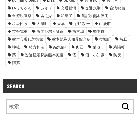
ゆうちゃん
カオリ
交通習慣
交通規則
台湾映画
台湾映画祭
吉之介
和菓子
嘗試說熊本腔吧
垃圾回收
大津町
天草
宇野 功一
山鹿市
市營電車
熊本台灣同郷會
熊本城
熊本市
熊本市現代美術館
熊本鮮為人知景點介紹
益城町
祝日
神社
緒方和奈
編集部F
肉乙
菊池市
菊陽町
蔡
透過鏡頭探訪熊本風情
酒
酒・小知識
防災
阿蘇
SEARCH
検
索: