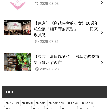
2026-08-03
【東京】《穿越時空的少女》20週年
紀念展「細田守的原點」——一同來
欣賞吧！
2026-07-31
【東京】夏日風物詩──淺草寺酸漿市
集（ほおずき市）
2026-07-28
TAG
AYUMI
BABI
cafe
dainobu
Faye
Kaoru
kumamotopics
Lisa
pickup
yunting
お正月