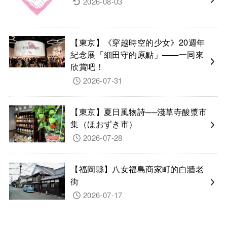
2026-08-03
【東京】《穿越時空的少女》20週年
紀念展「細田守的原點」——一同來
欣賞吧！
2026-07-31
【東京】夏日風物詩──淺草寺酸漿市
集（ほおずき市）
2026-07-28
【福岡縣】八女福島商家町的白牆老
街
2026-07-17