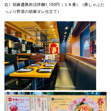
右）胡麻醬豚肉涼拌麵1,150円（１８番）（豚しゃぶた
っぷり野菜の胡麻ダレ仕立て）