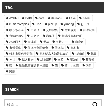
TAG
AYUMI
BABI
cafe
dainobu
Faye
Kaoru
kumamotopics
Lisa
pickup
yunting
お正月
ゆうちゃん
カオリ
交通習慣
交通規則
台湾映画
台湾映画祭
吉之介
和菓子
嘗試說熊本腔吧
垃圾回收
大津町
天草
宇野 功一
山鹿市
市營電車
熊本台灣同郷會
熊本城
熊本市
熊本市現代美術館
熊本鮮為人知景點介紹
益城町
祝日
神社
緒方和奈
編集部F
肉乙
菊池市
菊陽町
蔡
透過鏡頭探訪熊本風情
酒
酒・小知識
防災
阿蘇
SEARCH
検