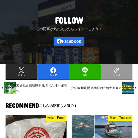
FOLLOW
ポスト
シェア
送る
リンク
透過鏡頭探訪熊本風情《六月》繡球
介紹能夠賞螢火蟲的地方給大家知道
花
RECOMMEND
食物 Food
旅遊 Tourism