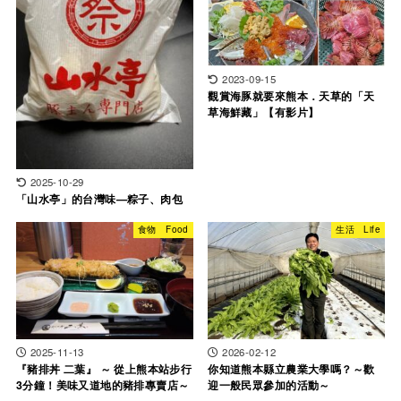
2023-09-15
觀賞海豚就要來熊本．天草的「天
草海鮮藏」【有影片】
2025-10-29
「山水亭」的台灣味—粽子、肉包
食物 Food
生活 Life
2025-11-13
2026-02-12
『豬排丼 二葉』 ～ 從上熊本站步行
你知道熊本縣立農業大學嗎？～歡
3分鐘！美味又道地的豬排專賣店～
迎一般民眾參加的活動～