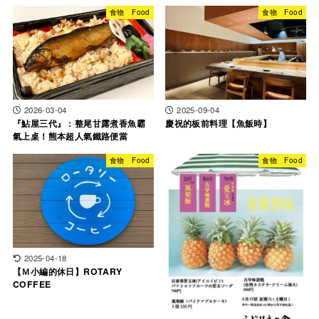
食物 Food
食物 Food
2026-03-04
2025-09-04
『鮎屋三代』：整尾甘露煮香魚霸
慶祝的板前料理【魚飯時】
氣上桌！熊本超人氣鐵路便當
食物 Food
食物 Food
2025-04-18
【Ｍ小編的休日】ROTARY
COFFEE