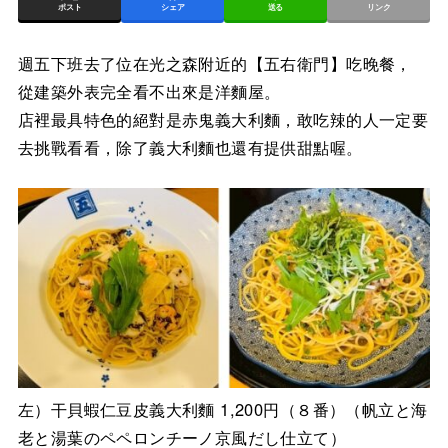
ポスト
シェア
送る
リンク
週五下班去了位在光之森附近的【五右衛門】吃晚餐，
從建築外表完全看不出來是洋麵屋。
店裡最具特色的絕對是赤鬼義大利麵，敢吃辣的人一定要
去挑戰看看，除了義大利麵也還有提供甜點喔。
左）干貝蝦仁豆皮義大利麵 1,200円（８番）（帆立と海
老と湯葉のペペロンチーノ京風だし仕立て）