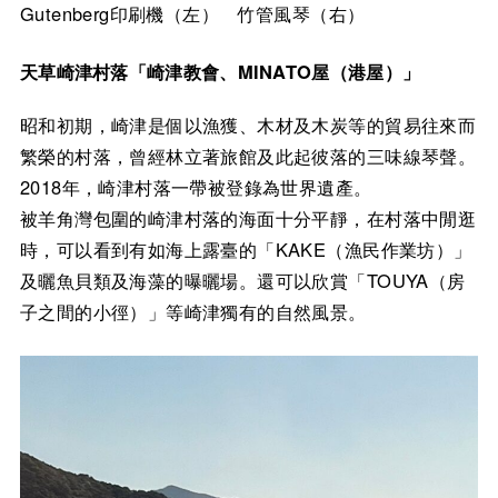
Gutenberg印刷機（左） 竹管風琴（右）
天草崎津村落「崎津教會、MINATO屋（港屋）」
昭和初期，崎津是個以漁獲、木材及木炭等的貿易往來而
繁榮的村落，曾經林立著旅館及此起彼落的三味線琴聲。
2018年，崎津村落一帶被登錄為世界遺產。
被羊角灣包圍的崎津村落的海面十分平靜，在村落中閒逛
時，可以看到有如海上露臺的「KAKE（漁民作業坊）」
及曬魚貝類及海藻的曝曬場。還可以欣賞「TOUYA（房
子之間的小徑）」等崎津獨有的自然風景。