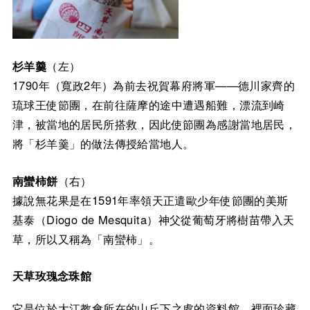
杉羊羹
（左）
1790年（寬政2年）為前去祝賀幕府將軍——德川家齊的
琉球王使節團，在前往薩摩的途中遭遇船難，漂流到崎
津，被當地的居民所搭救，因此使節團為感謝當地居民，
將「杉羊羹」的做法傳授給當地人。
南蠻柿餅
（右）
據說無花果是在1591年率領天正遣歐少年使節團的美斯
基泰（Diogo de Mesquita）神父從葡萄牙將樹苗帶入天
草，所以又稱為「南蠻柿」。
天草玫瑰念珠館
它是位於大江教會所在的山丘下之處的資料館，裡面珍藏