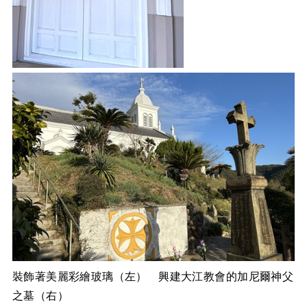
裝飾著美麗彩繪玻璃（左） 興建大江教會的加尼爾神父
之墓（右）