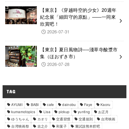
【東京】《穿越時空的少女》20週年
紀念展「細田守的原點」——一同來
欣賞吧！
2026-07-31
【東京】夏日風物詩──淺草寺酸漿市
集（ほおずき市）
2026-07-28
TAG
AYUMI
BABI
cafe
dainobu
Faye
Kaoru
kumamotopics
Lisa
pickup
yunting
お正月
ゆうちゃん
カオリ
交通習慣
交通規則
台湾映画
台湾映画祭
吉之介
和菓子
嘗試說熊本腔吧