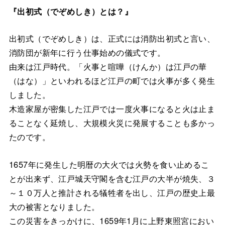
『出初式（でぞめしき）とは？』
出初式（でぞめしき）は、正式には消防出初式と言い、
消防団が新年に行う仕事始めの儀式です。
由来は江戸時代。「火事と喧嘩（けんか）は江戸の華
（はな）」といわれるほど江戸の町では火事が多く発生
しました。
木造家屋が密集した江戸では一度火事になると火は止ま
ることなく延焼し、大規模火災に発展することも多かっ
たのです。
1657年に発生した明暦の大火では火勢を食い止めるこ
とが出来ず、江戸城天守閣を含む江戸の大半が焼失、３
～１０万人と推計される犠牲者を出し、江戸の歴史上最
大の被害となりました。
この災害をきっかけに、1659年1月に上野東照宮におい