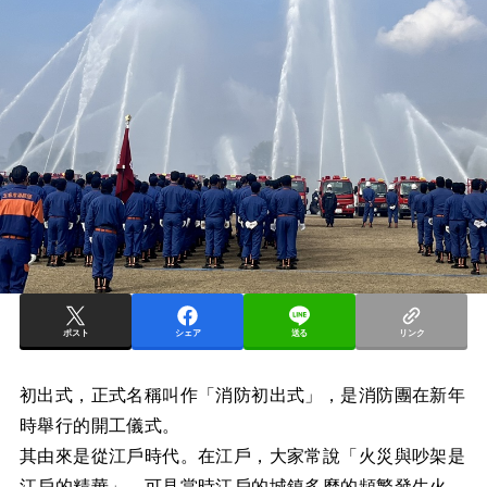
ポスト
シェア
送る
リンク
初出式，正式名稱叫作「消防初出式」，是消防團在新年
時舉行的開工儀式。
其由來是從江戶時代。在江戶，大家常說「火災與吵架是
江戶的精華」，可見當時江戶的城鎮多麼的頻繁發生火