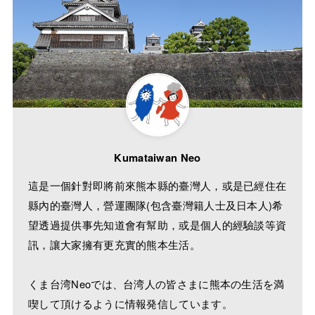
Kumataiwan Neo
這是一個針對即將前來熊本縣的臺灣人，或是已經住在
縣內的臺灣人，營運團隊(包含臺灣籍人士及日本人)希
望透過提供事先知道會有幫助，或是個人的經驗談等資
訊，讓大家擁有更充實的熊本生活。
くま台湾Neoでは、台湾人の皆さまに熊本の生活を満
喫して頂けるように情報発信しています。