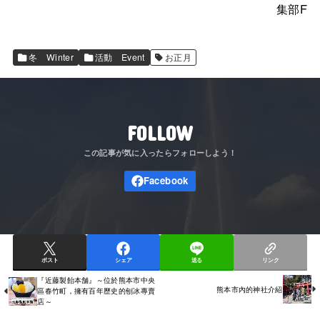
集部F
冬 Winter
活動 Event
お正月
FOLLOW
ポスト
シェア
送る
リンク
『近藤製飴本舗』～位於熊本市中央
熊本市內的神社介紹
區春竹町，擁有百年歷史的刨冰專賣
店～