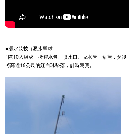
■灑水競技（灑水擊球）
1隊10人組成，搬運水管、噴水口、吸水管、泵蒲，然後
將高達18公尺的紅白球擊落，計時競賽。