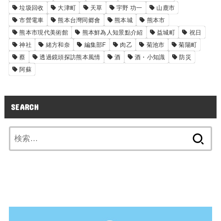
垃圾回收
大津町
天草
宇野 功一
山鹿市
市營電車
熊本台灣同郷會
熊本城
熊本市
熊本市現代美術館
熊本鮮為人知景點介紹
益城町
祝日
神社
緒方和奈
編集部F
肉乙
菊池市
菊陽町
蔡
透過鏡頭探訪熊本風情
酒
酒・小知識
防災
阿蘇
SEARCH
検
索: