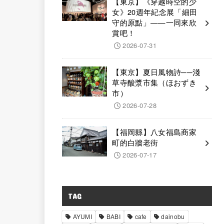
【東京】《穿越時空的少
女》20週年紀念展「細田
守的原點」——一同來欣
賞吧！
2026-07-31
【東京】夏日風物詩──淺
草寺酸漿市集（ほおずき
市）
2026-07-28
【福岡縣】八女福島商家
町的白牆老街
2026-07-17
TAG
AYUMI
BABI
cafe
dainobu