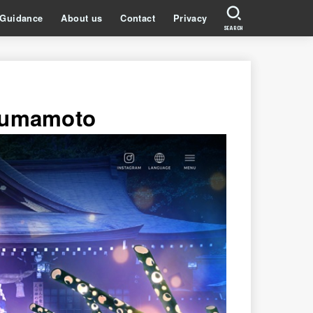
Guidance
About us
Contact
Privacy
SEARCH
umamoto