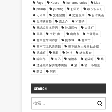
Faye
Kaoru
kumamotopics
Lisa
pickup
yunting
お正月
ゆうちゃん
カオリ
交通習慣
交通規則
台湾映画
台湾映画祭
吉之介
和菓子
嘗試說熊本腔吧
垃圾回收
大津町
天草
宇野 功一
山鹿市
市營電車
熊本台灣同郷會
熊本城
熊本市
熊本市現代美術館
熊本鮮為人知景點介紹
益城町
祝日
神社
緒方和奈
編集部F
肉乙
菊池市
菊陽町
蔡
透過鏡頭探訪熊本風情
酒
酒・小知識
防災
阿蘇
SEARCH
検
索: