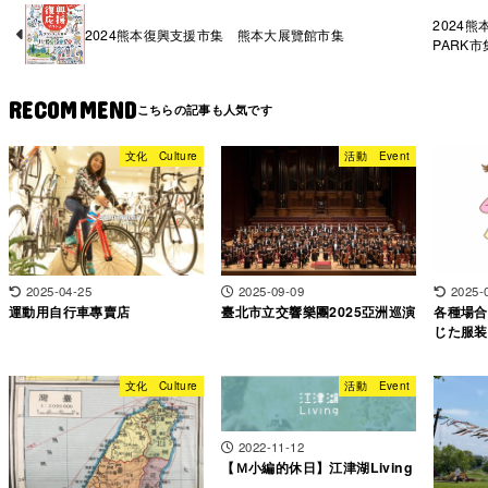
2024
2024熊本復興支援市集 熊本大展覽館市集
PARK市
RECOMMEND
文化 Culture
活動 Event
2025-09-09
2025-04-25
2025-
臺北市立交響樂團2025亞洲巡演
運動用自行車專賣店
各種場合
じた服装
文化 Culture
活動 Event
2022-11-12
【Ｍ小編的休日】江津湖Living