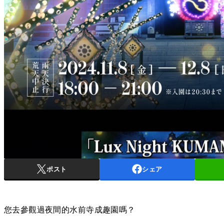
ポスト
シェア
您去參觀過夜間的水前寺成趣園嗎？