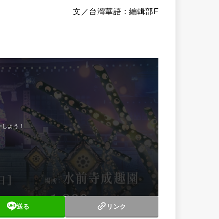
文／台灣華語：編輯部F
送る
リンク