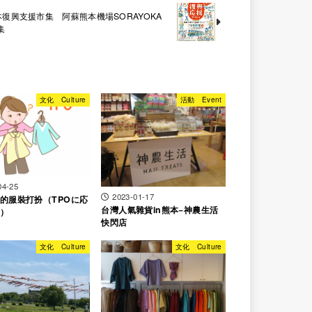
熊本復興支援市集 阿蘇熊本機場SORAYOKA
集
文化 Culture
活動 Event
04-25
2023-01-17
的服裝打扮（TPOに応
台灣人氣雜貨in熊本−神農生活
）
快閃店
文化 Culture
文化 Culture