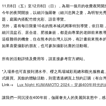
11月8日（五）至12月8日（日），為期一個月的收費夜間開放（
今年的夜間開放，以細川伽羅奢（細川忠興之妻，為明智光
題，庭園內搭配竹燈光彩、語音導覽。
另外，還有每日限量10名的熊本城武將隊特別導覽，依日期
細川流盆石、居合道、肥後象嵌，都是由專業的老師前來教
這樣難得的機會，住在熊本的台灣人以外，有計畫前來熊本
如果喜愛攝影的朋友，也可參加攝影比賽的活動喔。
所有的活動詳情及費用等，請直接參考官方網站。
*入場券也可直接到湧水亭、櫻之馬場城彩苑總和觀光服務處
式購買。其餘的體驗活動，則需透過網頁上預約訂購（有台
Link→
Lux Night KUMAMOTO 2024 – 穿越400年時
讓我們一同沉浸在400年前，伽羅奢夫人的美麗與哀愁中，